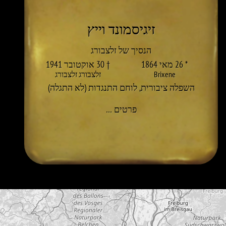
זיגיסמונד וייץ
הנסיך של זלצבורג
* 26 מאי 1864
† 30 אוקטובר 1941
Brixene
זלצבורג זלצבורג
השפלה ציבורית
,
לוחם התנגדות (לא התגלה)
אל SIGISMUND WAITZ
פרטים
…