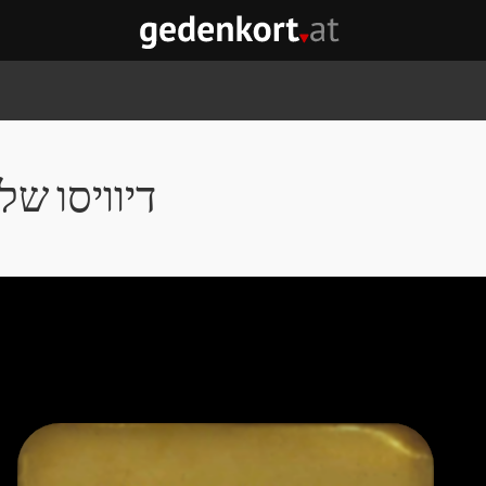
GEDENKORT - דף הבית
דיוויסו של
לג על אבני נגף