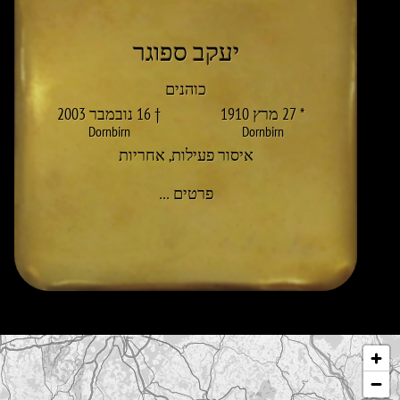
יעקב ספוגר
כוהנים
* 27 מרץ 1910
† 16 נובמבר 2003
Dornbirn
Dornbirn
איסור פעילות
,
אחריות
אל JAKOB FUSSENEGGER
פרטים
…
לג על המפה