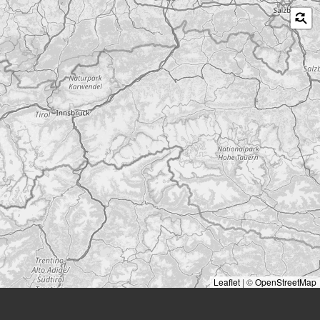
Leaflet
|
©
OpenStreetMap