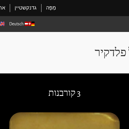
מַפָּה
גדנקשטיין
ארג
Deutsch
 פלדקיר
3 קורבנות