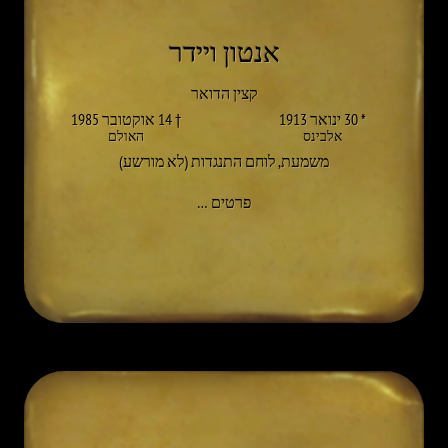
אנטון ויידר
קצין הדואר
* 30 ינואר 1913
† 14 אוקטובר 1985
אלבינס
האולם
משמעת
,
לוחם התנגדות (לא מורשע)
אל ANTON WALDER
פרטים
…