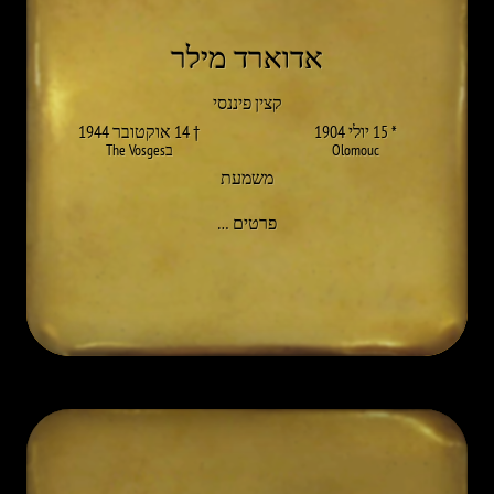
אדוארד מילר
קצין פיננסי
* 15 יולי 1904
† 14 אוקטובר 1944
Olomouc
בThe Vosges
משמעת
אל EDUARD MAYLLER
פרטים
…