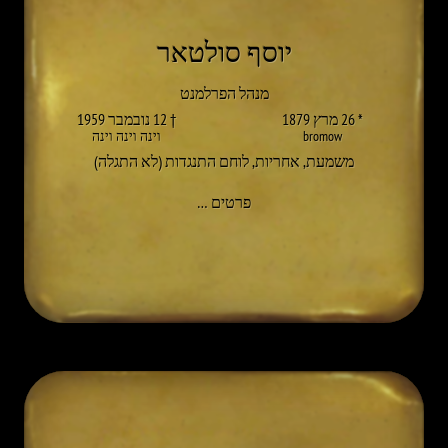
יוסף סולטאר
מנהל הפרלמנט
* 26 מרץ 1879
† 12 נובמבר 1959
bromow
וינה וינה וינה
משמעת
,
אחריות
,
לוחם התנגדות (לא התגלה)
אל JOSEF PULTAR
פרטים
…