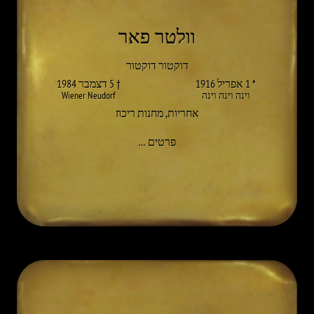
וולטר פאר
דוקטור דוקטור
* 1 אפריל 1916
† 5 דצמבר 1984
וינה וינה וינה
Wiener Neudorf
אחריות
,
מחנות ריכוז
אל WALTER PULTAR
פרטים
…