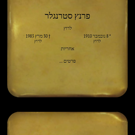
פרנץ סטרנגלר
לרוץ
* 8 נובמבר 1910
† 30 מרץ 1983
לרוץ
לרוץ
אחריות
אל FRANZ STANGLER
פרטים
…