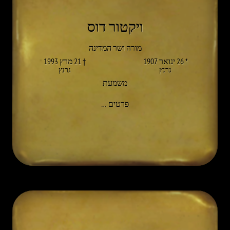
ויקטור דוס
מורה ושר המדינה
* 26 ינואר 1907
† 21 מרץ 1993
גרנץ
גרנץ
משמעת
אל VIKTOR DUSS
פרטים
…