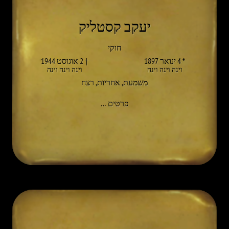
יעקב קסטליק
חוקי
* 4 ינואר 1897
† 2 אוגוסט 1944
וינה וינה וינה
וינה וינה וינה
משמעת
,
אחריות
,
רצח
אל JAKOB KASTELIC
פרטים
…