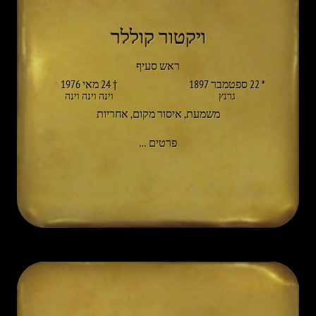
ויקטור קוללר
ראש סעיף
* 22 ספטמבר 1897
† 24 מאי 1976
גרנץ
וינה וינה וינה
משמעת
,
איסור מקום
,
אחריות
אל VIKTOR KOLLARS
פרטים
…