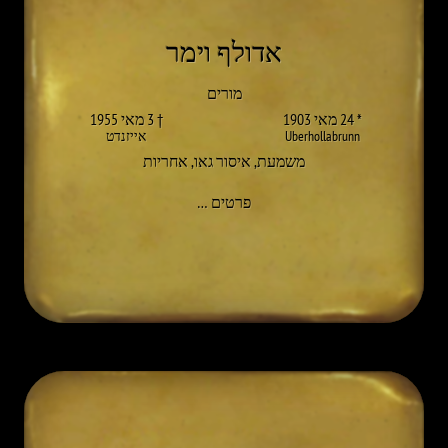
אדולף וימר
מורים
* 24 מאי 1903
† 3 מאי 1955
Uberhollabrunn
אייזנדט
משמעת
,
איסור גאו
,
אחריות
אל ADOLF WIMMER
פרטים
…