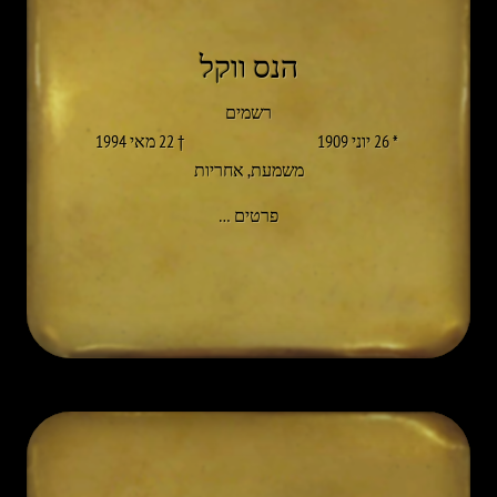
הנס ווקל
רשמים
* 26 יוני 1909
† 22 מאי 1994
משמעת
,
אחריות
אל HANS VÖLKL
פרטים
…