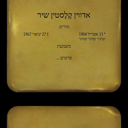
אדווין קֶלֶסטין שיר
מורים
* 13 אפריל 1904
† 27 ינואר 1967
שחור שחור שחור
משמעת
אל EDWIN CÖLESTIN SCHIR
פרטים
…