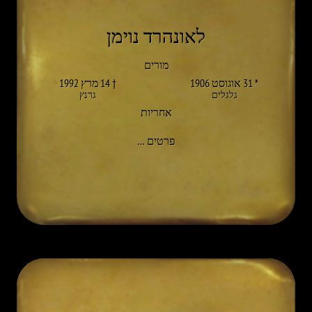
לאונהרד נוימן
מורים
* 31 אוגוסט 1906
† 14 מרץ 1992
גלגלים
גרנץ
אחריות
אל LEONHARD NEUMANN
פרטים
…