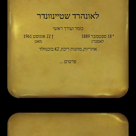
לאונהרד שטיינוונדר
כומר ועורך ראשי
* 18 ספטמבר 1889
† 22 אוגוסט 1961
לאסברג
מאט
אחריות
,
מחנות ריכוז
,
KZ בוכנוולד
אל LEONHARD STEINWENDER
פרטים
…