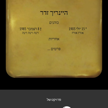
היינריך זדר
כוהנים
* 15 יולי 1903
† 8 דצמבר 1985
אורז אורז
וינה וינה וינה
אחריות
אל HEINRICH ZEDER
פרטים
…
פרויקט של