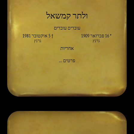
ולתר קמשאל
עובדים עובדים
* 16 פברואר 1909
† 5 אוקטובר 1981
גרנץ
גרנץ
אחריות
אל WALTHER KAMSCHAL
פרטים
…