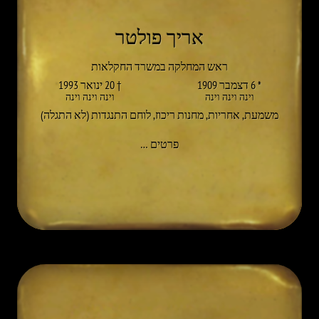
אריך פולטר
ראש המחלקה במשרד החקלאות
* 6 דצמבר 1909
† 20 ינואר 1993
וינה וינה וינה
וינה וינה וינה
משמעת
,
אחריות
,
מחנות ריכוז
,
לוחם התנגדות (לא התגלה)
אל ERICH PULTAR
פרטים
…