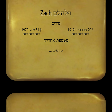
וילהלם Zach
מורים
* 20 פברואר 1912
† 31 מאי 1979
וינה וינה וינה
וינה וינה וינה
משמעת
,
אחריות
אל WILHELM ZACH
פרטים
…