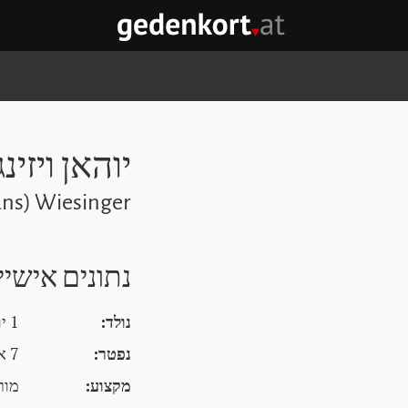
GEDENKORT - דף הבית
יוהאן ויזינ
ans) Wiesinger
נתונים אישיי
נולד:
1 יולי 1909, וינה וינה וינה
נפטר:
7 אפריל 1999, נגר
מקצוע:
מור