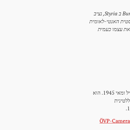
בין אוקטובר 1937 ל-13 במרץ 1938 כראש הBundesrealgymnasium Fürstenfeld ב Styria, נציב
יסטית האנטי-לאומית
ציג את עצמו כעמית
בכלא המלחמה, הנס ויזינגר עדים לשחרור אוסטריה ולארגון מחדש של הרפובליקה באפריל ומאי 1945. הוא
ת וללטינית
ÖVP-Cameradi