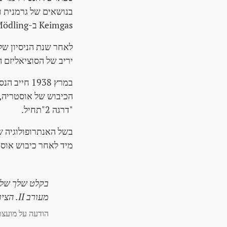
Keimgas ב-Mödling באוסטריה התחתונה.
יריב של הסוציאליזם הלאומ
במרץ 1938
הכיבוש של אוסטריה, 
"דרגה 2"תחיל.
בשל האנתרופולוגיה ש
מיד לאחר כיבוש אוסטריה ועם 15. ספטמבר 1938 גם הניסיו
מעורב II. הציונים כאן בחיוור שלנו כבר לא יכולים לעמוד.
הודעה על מועצת בית ה