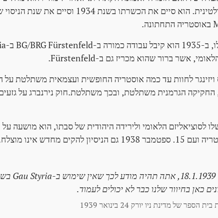
י, אשר ברור שהוא מכריז גם ב-Fürstenfeld.
 חייב הנס ויזינגר לחוות עד כמה אוסטריה החופשית ועצמאית משתלטת על
החקיקה הגרמנית משתלטת, ובכך משתלטת.חוק נירנברג על גזעיםלפי
לו לסוציאליזם הלאומי ולירידה היהודית של סבתו, הוא מושעה על 
ן להקים מחדש אינו מוצלח.
בקלט שלך של 1939
ספר של מדינת ניו יורק 24 בינואר 1939