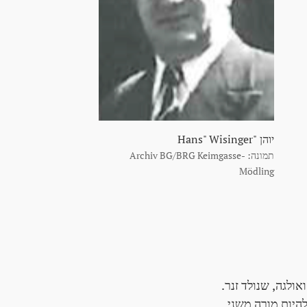
יוהן "Hans" Wisinger
תמונה: Archiv BG/BRG Keimgasse-
Mödling
אולגה, שנולד זנר.
להיות מורה משני