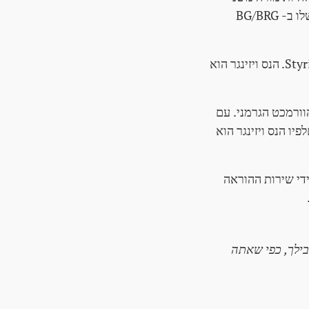
בנושאים של גרמנית ולטינית. הוא סיים את הכשרתו בשנת 1934 וסיים את שנת הניסוי שלו ב- BG/BRG
לאחר שנת הניסיון שלו, ב-1935 הוא קיבל עבודה כמורה ב-BG/BRG Fürstenfeld ב-Styria. הנס ויזינגר הוא
 הוורמכט הגרמני. עם
ו הנס ויזינגר הוא
ידי שירות ההוראה
18.1., אתה תהיה מודע לכך שאין שימוש ב-Gau Styria בשבילך, כפי שאתה