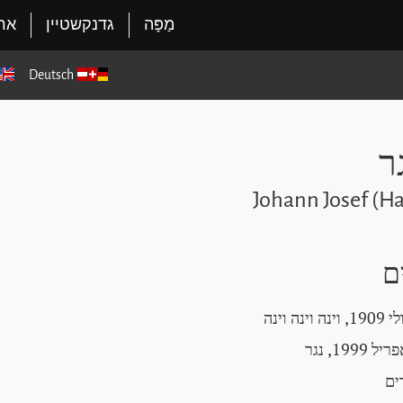
מַפָּה
גדנקשטיין
ארג
Deutsch
גר
Johann Josef (H
ם
ים