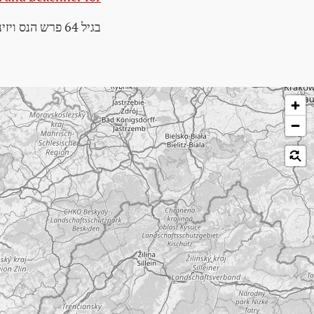
בגיל 64 פרש הנס ויזינגר ומת במונדלינג עם 89 שנים.
לג על המפה