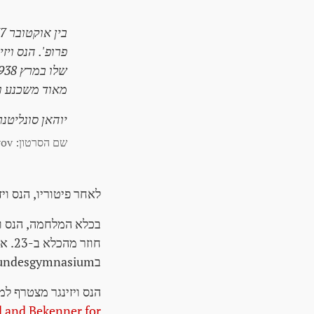
פרופ'. הנס וי
מאוד משכנע וקש
יוהאן סונליטנר
שם הסרטון: Johann Sonnleitner, Prov. ראש ה-BG Ried of the 29 יוני 1947
לאחר פיטוריו, הנס ויזינגר 
בBundesgymnasium ו-Bundesrealgymnasium Keimgas ב Mödling בסתיו 1945.
הנס ויזינגר מצטרף ל
ecuted and Bekenner for