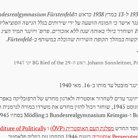
זינגר אישר כי המונח הושעה על ידי שירותים בגלל הגישה הסוציאל
שלו במרץ 1938 ושוחרר ביולי באותה שנה ללא אזכורים. פרופ' ויזינגר תמיד ה
וח במהלך תקופת השירות שהובלה במשותף ב-Fürtenfeld.
מובטל עד מותו ב-16. מאי 1940
חוזר מהכלא ב-23. אוגוסט 1945, שוחזר ויכול להזין מחדש את משרדו כמורה לגרמני
מוסד החדש
מפלגת העם האוסטרית (ÖVP)
ו
ture of Politically
Pers אוסטריה
בשנת 1946 התחתן עם רוזליה פלאסטר.