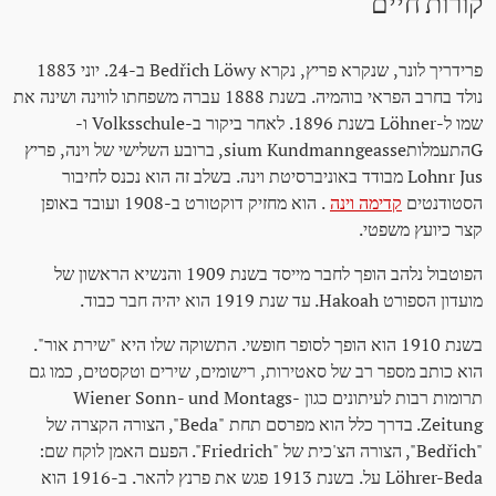
קורות חיים
פרידריך לונר, שנקרא פריץ, נקרא Bedřich Löwy ב-24. יוני 1883
נולד בחרב הפראי בוהמיה. בשנת 1888 עברה משפחתו לווינה ושינה את
שמו ל-Löhner בשנת 1896. לאחר ביקור ב-Volksschule ו-
Gהתעמלותsium Kundmanngeasse, ברובע השלישי של וינה, פריץ
Lohnr Jus מבודד באוניברסיטת וינה. בשלב זה הוא נכנס לחיבור
הסטודנטים
קדימה וינה
. הוא מחזיק דוקטורט ב-1908 ועובד באופן
קצר כיועץ משפטי.
הפוטבול נלהב הופך לחבר מייסד בשנת 1909 והנשיא הראשון של
מועדון הספורט Hakoah. עד שנת 1919 הוא יהיה חבר כבוד.
בשנת 1910 הוא הופך לסופר חופשי. התשוקה שלו היא "שירת אור".
הוא כותב מספר רב של סאטירות, רישומים, שירים וטקסטים, כמו גם
תרומות רבות לעיתונים כגון Wiener Sonn- und Montags-
Zeitung. בדרך כלל הוא מפרסם תחת "Beda", הצורה הקצרה של
"Bedřich", הצורה הצ'כית של "Friedrich". הפעם האמן לוקח שם:
Löhrer-Beda על. בשנת 1913 פגש את פרנץ להאר. ב-1916 הוא