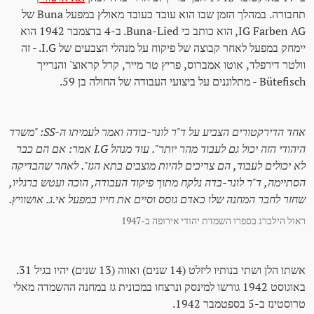
תחבורה. במהלך הזמן שבו הוא עובד כעובד מאולץ במפעל Buna של
IG Farben AG, הוא כותב כי Buna-Lied. ב-4 בדצמבר 1942 הוא
יימחק במפעל לאחר קבוצה של פיקוח על מנהלי הצבעים של I.G. - זה
וולטר דירפלד, אוטו אמברוס, פריץ טר מייר, קרל קראוצ' והנרייך
Bütefisch - מתלוננים על ביצועי העבודה של החולה בן 59.
אחד הדירקטורים הצביע על ד"ר לונר-בודה ואמר לעמיתו ה-SS: "משרד
היהודי הזה יכול גם לעבוד מהר יותר". עוד מנהל I.G אמר: אם הם כבר
לא יכולים לעבוד, הם צריכים להיות מוצבים בתא הגז". לאחר שהבדיקה
הסתיימה, ד"ר לונר-בדה נלקח מתוך פיקוד העבודה, הוכה ועטש ברגליו,
שחזר לחבר המחנה שלו כאדם גוסס וסיים את חייו במפעל אי.ג. אושוויץ.
ראול הילברג בספרו השמדת יהודי אירופה ב-1947
אשתו הלן ושתי בנותיו ליזלט (14 שנים) ואווה (13 שנים) יהיו בגיל 31.
באוגוסט 1942 גורשו למינסק ונרצחו במכונית גז במחנה ההשמדה מאלי
טרוסטינז ב-5 בספטמבר 1942.