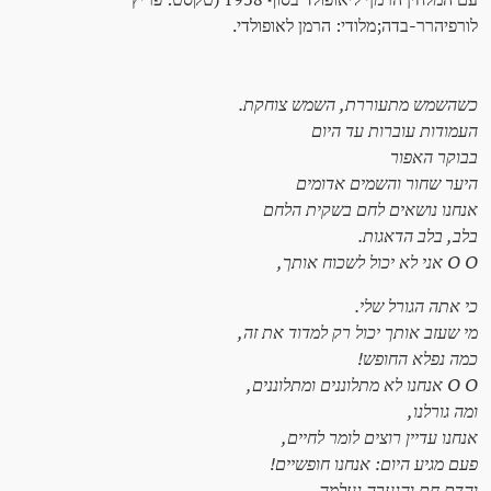
לורפיהרר-בדה;מלודי: הרמן לאופולדי.
כשהשמש מתעוררת, השמש צוחקת.
העמודות עוברות עד היום
בבוקר האפור
היער שחור והשמים אדומים
אנחנו נושאים לחם בשקית הלחם
בלב, בלב הדאגות.
O O אני לא יכול לשכוח אותך,
כי אתה הגורל שלי.
מי שעזב אותך יכול רק למדוד את זה,
כמה נפלא החופש!
O O אנחנו לא מתלוננים ומתלוננים,
ומה גורלנו,
אנחנו עדיין רוצים לומר לחיים,
פעם מגיע היום: אנחנו חופשיים!
והדם חם והנערה נעלמה.