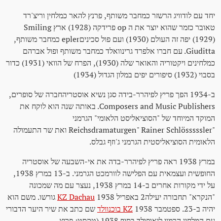
יחד עם לודוויג הרשזר כמחבר משותף, פרנץ להאר כמלחין וריצ'רד
טאובר כזמר שהוא יוצר את ה op פרידקה (1928) ארץ Smiling
(1929) יפה זה העולם (1930) ועם פול סכיניםepler כמחבר משותף,
Giuditta. עם חברו אלפרד גרינוואלד כמחבר משותף ופול אברהם
כמלחינים ויקטוריה והאואר שלה (1930), הפרח של הוואי (1931) כדור
בסבוי (1932) סיפורים יפים במלון הגדול (1934)
ב-1934 הפך פריץ לפיהרר-בידה סגן נשיא אוסטריהחברה של סופרים,
Composers and Music Publishers. באותה שנה הוא לוקח את
המוקד המיוחד של "הסוציאליסט הלאומי" הגרמני
"Reichsdramaturgen" Rainer Schlösssssler ואת שר התעמולה
הלאומית הסוציאליסטית הגרמני ג'וזף גבלס.
במרץ 1938 ראה פריץ לפיהרר-בדה את אי-השבעה של אוסטריה
החופשית ועצמאית עם הפלישה לוורמכט הגרמני. ב-13 במרץ 1938,
על ידי מקורות אחרים ב-14 במרץ 1938, נעצר עם מה שמכונה
"הנקרא" תחבורה יעילה2 באפריל 1938
KZ Dachau
גורשו. משם הוא
יהיה ב-23. ספטמבר 1938
KZ בוכנוולד
שם כתב את שיר היער הדבורי
עם המלחין הרמןי ליאופולד בסוף 1938 (טקסט: פריץ