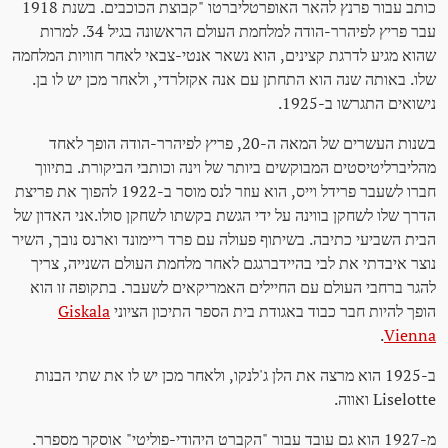
כותב עבור פרנץ להאר האופרטליברטו "קבוצת הכוכבים. בשנת 1918
עבר פריץ לפיהרר-הודה למלחמת העולם הראשונה בגיל 34. למרות
שהוא מגיע לדרגת קצינים, הוא נשאר אנטי-צבאי לאחר חוויות המלחמה
שלו. באותה שנה הוא התחתן עם אנה אקזלרדי, ולאחר מכן יש לו בן.
נישואים התגרשו ב-1925.
בשנות העשרים של המאה ה-20, פריץ לפיהרר-הודה הופך לאחד
מהליברליטיסטים המבוקשים ביותר של וינה וכותבי הביקורת. בתיווך
חברו לשעבר פרידל וייס, הוא עוזר לנס מוסר ב-1922 להפוך את פריצת
הדרך שלו לשחקן בווינה על ידי הגשת בקשתו לשחקן סולו.אני האדון של
הבית השביעי כתיבה. בשיתוף פעולה עם פרד ריימונד וארנס נובך, השיר
נוצר איבדתי את לבי בהיידברגגם לאחר מלחמת העולם השנייה, צריך
להגר ברחבי העולם עם החיילים האמריקאים לשעבר. בתקופה זו הוא
הופך להיות חבר כבוד באגודת בית הספר התיכון הציוני
Giskala
.
Vienna
ב-1925 הוא מרצה את הלן ג'לנקו, ולאחר מכן יש לו את שתי הבנות
Liselotte ואווה.
מ-1927 הוא גם עובד עבור "הקברט היהודי-פוליטי" אוסקר מספרר.