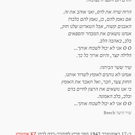
הרוח שרה את לויס, ואני אוהב את זה.
אם נאמן להם, כן, נאמן להם בלבד!
האבנים קשות, אבל הטארוט שלנו חזק,
אנחנו נושאים את המבחר והספאים
בלב, באהבה הלב.
O O אני לא יכול לשכוח אותך...
הלילה קצר, והיום ארוך כל כך.
שיר ששר הביתה:
אנחנו לא נותנים לאומץ לשדוד אותנו.
החזק צעד, חבר, ואל תאבד את האומץ
כי אנו נושאים את הרצון לחיים בדם
ובלב, בלב האמונה.
O O אני לא יכול לשכוח אותך...
שיר היער Beech
ב-17 באוקטובר 1942 הפך פריץ לפיהרר-בדה לכהן
KZ אושוויץ