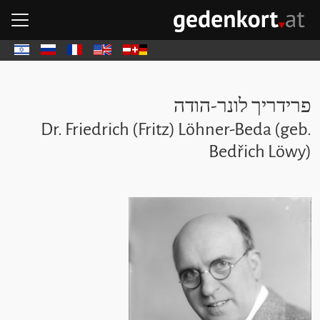
דל
דל
ד
פת
GEDENKOR - דף הבית
Deutsch
English
Français
Русский
עבר
פרידריך לונר-הודה
Dr. Friedrich (Fritz) Löhner-Beda (geb.
Bedřich Löwy)