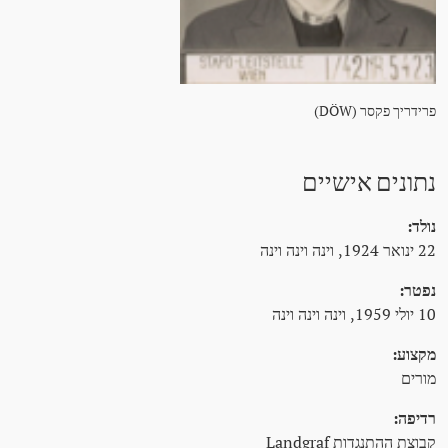
פרידריך פקסר (DÖW)
נתונים אישיים
נולד:
22 ינואר 1924, וינה וינה וינה
נפטר:
10 יולי 1959, וינה וינה וינה
מקצוע:
מורים
רדיפה:
קבוצת ההתנגדות Landgraf