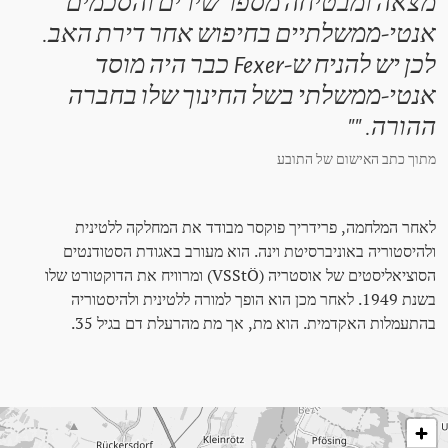
מצאה ומבטיחה מספר שירים והסכמים
אנטי-ממשלתיים בחיפוש אחר דירת האב.
לכן יש להניח ש-Fexer כבר היה מוסד
אנטי-ממשלתי בשל החינוך שלו בחברה
ההורה. ""
מתוך כתב האישום של התובע
לאחר המלחמה, פרידריך פוקסר מבודד את המחלקה ללטינית
ולהיסטוריה באוניברסיטת וינה. הוא מעורב באגודת הסטודנטים
הסוציאליסטים של אוסטריה (VSStÖ) ומרוויח את הדוקטורט שלו
בשנת 1949. לאחר מכן הוא הופך למורה ללטינית ולהיסטוריה
בהתעמלות האקדמית. הוא מת, אך מת מהרעלת דם בגיל 35.
לג על המפה