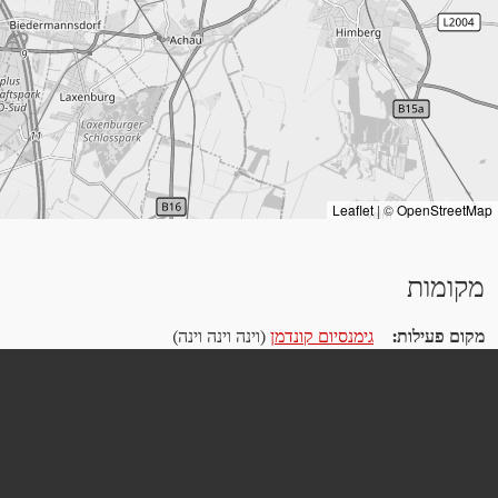
Leaflet
|
©
OpenStreetMap
מקומות
מקום פעילות:
גימנסיום קונדמן
(וינה וינה וינה)
מקום מגורים:
כביש 93
(וינה וינה וינה)
אנדרטה:
לוח זיכרון
(וינה וינה וינה)
,
לוח זיכרון
(וינה וינה וינה)
,
קמפוס חינוך + פרידריך Fexer
(וינה וינה וינה)