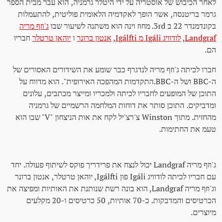
לאחר הכיבוש של אוסטריה על ידי היטלר גרמניה, הוא עבר מבית הספר
גרמר בריטנסה, אשר הופך לאקדמיה הלאומית פוליטית, להתעמלות
בקונדמנדר 22 ב 3rd. מחוז וינה הוא משתנה לשיעור שבו
ג'וזף מריה
Landgraf
,
לודוויג Igáli מ Igálfti
,
אנטון ברונר
ו
יוהאן טרטלר
חבריו
הם.
חברו לכיתה ג'וזף מריה לנדגרף כבר שומע את השידורים האסורים של
ה-BBC ושל ה-BBC.התקדמות המהפכה האירופית". הוא מדווח על
התוכן של המופעים לחבריו לכיתה ולמכריו ומייצר מכתבים, עלונים
ומדביקים. התוכן סותר את דוחות המלחמה הרשמיים של גרמניה
מהחזית. מתוך Winston צ'רצ'יל לקח את אות הניצחון "V" שבו הוא
טעמ את החתימות.
ג'וזף מריה Landgraf יכול לנצח את פרידריך פוקס לשיתוף פעולה. יחד
עם חבריו לכיתה לודוויג Igáli פון Igálfti, יוהאן טרטלר, אנטון ברונר
וג'וזף מריה Landgraf, הוא בונה רשת שנותנת את האותיות ומפיצה את
הכרטיסים והמדבקות. כ-70 אותיות, 50 כרטיסים ו-20 מקלעים
מיוצרים.