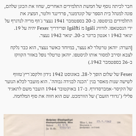
חבר לכיתה נוסף של חמשת התלמידים האחרים, שחוו את הכונן שלהם,
פונה למנהל בית הספר של קונדמנגר, פרדיננד וולטר, המציג את
התלמידים בגיסטפו. ב-20 בספטמבר 1941 נעצר ג'וזף מריה לנדגרף על
ידי הגסטאפו. לודוויג Igáli מ Igálfti ופרידריך Fexer יהיה על 19.
ינואר 1942 ו אנטון ברונר ב-20. ינואר 1942 נעצר.
[הערה: יוהאן טרטלר לא נעצר, במיוחד כאשר נעצר, הוא כבר נלקח
לצבא וסירב למסור אותו לגיסטפו. יוהאן טרטלר נופל באזור הקווקז
ב-26 בספטמבר 1942.)
Fexer של שלום הופך ל-28. באוגוסט 1942 נידון וולקסג'ריץ'טזווף
לשישה שנות מאסר בגין "הכנה לבגידה גבוהה". הוא מועבר לכלא הנוער
של הקיסר-אמברסדורף. ב-17 באוקטובר 1944 הועבר משם לתאגיד
פלילי ("גדודי הזעם") של הוורמכט. שם הוא חווה את סוף המלחמה.