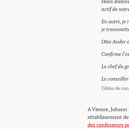
Hans Babinsk
actif de not
En outre, je
je transmett
Otto Ander e
Confirme l'e
Le chef du g
Le conseille
Cibles de con
A Vienne, Johann B
rétablissement de 
des confesseurs po