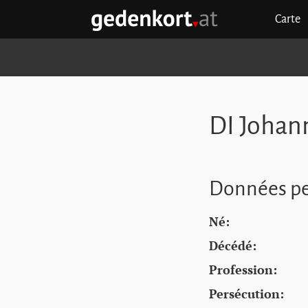
Aller au contenu principal
Aller à la navigation principale
Aller aux liens rapides
Carte
GEDENKORT - ACCUEIL
DI Johan
Données pe
Né:
Décédé:
Profession:
Persécution: