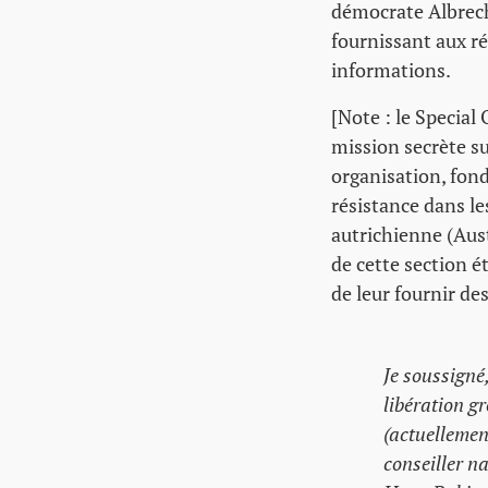
démocrate Albrecht
fournissant aux ré
informations.
[Note : le Special
mission secrète su
organisation, fond
résistance dans l
autrichienne (Aust
de cette section é
de leur fournir de
Je soussigné
libération g
(actuellemen
conseiller n