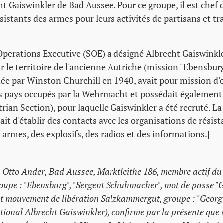
 Gaiswinkler de Bad Aussee. Pour ce groupe, il est chef 
sistants des armes pour leurs activités de partisans et t
 Operations Executive (SOE) a désigné Albrecht Gaiswinkl
r le territoire de l'ancienne Autriche (mission "Ebensburg
ée par Winston Churchill en 1940, avait pour mission d'o
es pays occupés par la Wehrmacht et possédait également
rian Section), pour laquelle Gaiswinkler a été recruté. La
tait d'établir des contacts avec les organisations de résis
s armes, des explosifs, des radios et des informations.]
, Otto Ander, Bad Aussee, Marktleithe 186, membre actif d
roupe : "Ebensburg", "Sergent Schuhmacher", mot de passe "
t mouvement de libération Salzkammergut, groupe : "Georg-F
ational Albrecht Gaiswinkler), confirme par la présente que