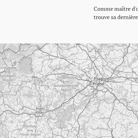
Comme maître d'œuv
trouve sa dernièr
Passer la carte