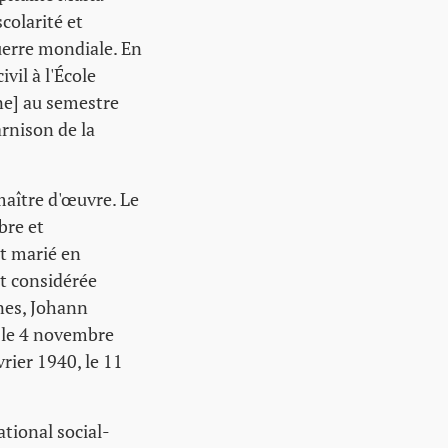
colarité et
uerre mondiale. En
vil à l'École
ne] au semestre
arnison de la
maître d'œuvre. Le
bre et
it marié en
st considérée
nes, Johann
e le 4 novembre
rier 1940, le 11
ational social-