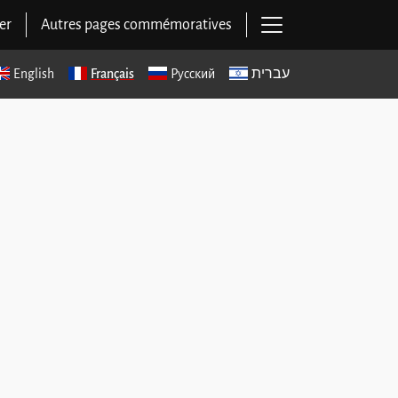
Ouvrir la navigat
er
Autres pages commémoratives
English
Français
Русский
עברית