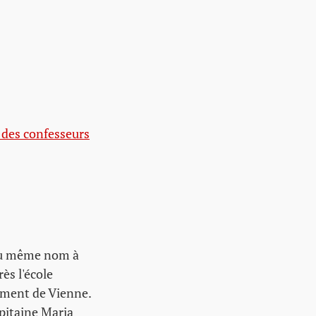
 des confesseurs
 du même nom à
ès l'école
sement de Vienne.
apitaine Maria