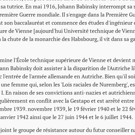
sa tutrice. En mai 1916, Johann Babinsky interrompt sa s
Première Guerre mondiale. Il s'engage dans la Première G
ent son baccalauréat et commence des études d'ingénieur ci
ure de Vienne [aujourd'hui Université technique de Vien
à la chute de la monarchie des Habsbourg, il vit dans sa g
rmine l'École technique supérieure de Vienne et devient 
nn Babinsky doit assister à la disparition de l'Autriche li
l'entrée de l'armée allemande en Autriche. Bien qu'il so
une femme qui, selon les 'Lois raciales de Nuremberg', e
. En raison de ses convictions anti-nazies et autrichien
ulièrement en conflit avec la Gestapo et est arrêté entr
mbre 1939. novembre 1939, le 19 février 1940 et le 22 fév
anvier 1942 ainsi que le 27 juin 1944 et le 6 juillet 1944.
rejoint le groupe de résistance autour du futur conseiller n