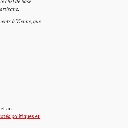
le chef de base
partisane.
ments à Vienne, que
 et au
tés politiques et