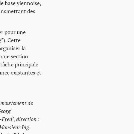
de base viennoise,
ransmettant des
er pour une
"). Cette
rganiser la
 une section
 tâche principale
tance existantes et
u mouvement de
Georg"
red", direction :
 Monsieur Ing.