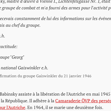
y, maître d'œuvre à Vienne I., Lichtenfelsgasse Nr. 1, était 
re groupe de combat et m'a fourni des armes pour l'activité 
 recevais constamment de lui des informations sur les événe
ais au chef du groupe.
.h.
xactitude:
roupe "Georg"
r national Gaiswinkler e.h.
firmation du groupe Gaiswinkler du 21 janvier 1946
abinsky assiste à la libération de l'Autriche en mai 1945
la République. Il adhère à la
Camaraderie ÖVP des persécu
ur l'Autriche
. En 1964, il se marie une deuxième fois.