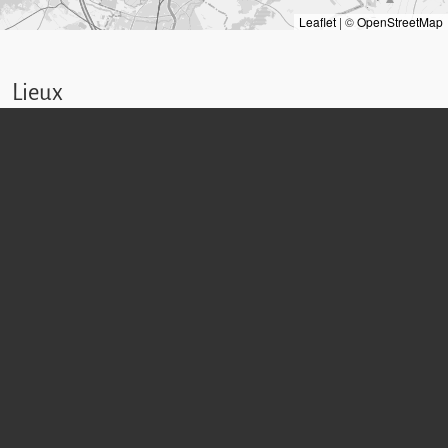
Leaflet
|
©
OpenStreetMap
Lieux
Lieu d'activité:
maison mère FDC
(Vienne)
,
Marienanstalt FDC
(Vienne)
,
Maison de refuge Saint
Joseph, monastère de Breite
(Largeur de fourrure)
Citations
Archiv Kongregation der Töchter der göttlichen Liebe
Dokumentationsarchiv des österreichischen Widerstands (DÖW)