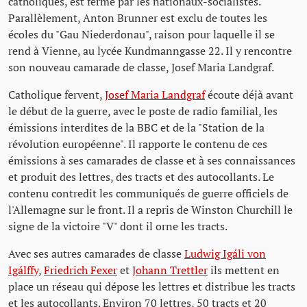
catholiques, est fermé par les nationaux-socialistes.
Parallèlement, Anton Brunner est exclu de toutes les
écoles du "Gau Niederdonau", raison pour laquelle il se
rend à Vienne, au lycée Kundmanngasse 22. Il y rencontre
son nouveau camarade de classe, Josef Maria Landgraf.
Catholique fervent,
Josef Maria Landgraf
écoute déjà avant
le début de la guerre, avec le poste de radio familial, les
émissions interdites de la BBC et de la "Station de la
révolution européenne". Il rapporte le contenu de ces
émissions à ses camarades de classe et à ses connaissances
et produit des lettres, des tracts et des autocollants. Le
contenu contredit les communiqués de guerre officiels de
l'Allemagne sur le front. Il a repris de Winston Churchill le
signe de la victoire "V" dont il orne les tracts.
Avec ses autres camarades de classe
Ludwig Igáli von
Igálffy
,
Friedrich Fexer
et
Johann Trettler
ils mettent en
place un réseau qui dépose les lettres et distribue les tracts
et les autocollants. Environ 70 lettres, 50 tracts et 20