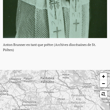
Anton Brunner en tant que prêtre (Archives diocésaines de St.
Pölten)
Passer la carte