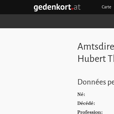
Aller au contenu principal
Aller à la navigation principale
Aller aux liens rapides
Carte
GEDENKORT - ACCUEIL
Amtsdire
Hubert 
Données pe
Né:
Décédé:
Profession: