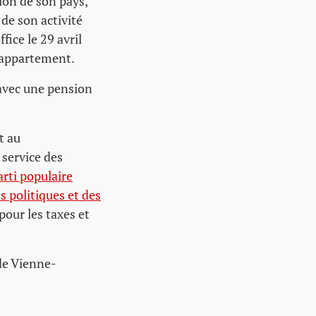
ion de son pays,
de son activité
fice le 29 avril
n appartement.
avec une pension
t au
 service des
arti populaire
 politiques et des
 pour les taxes et
de Vienne-