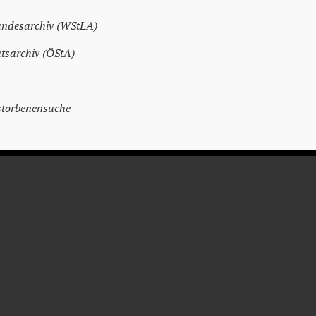
andesarchiv (WStLA)
atsarchiv (ÖStA)
storbenensuche
HUBERT
HAGMANN
Soldat et fonctionnaire des finances