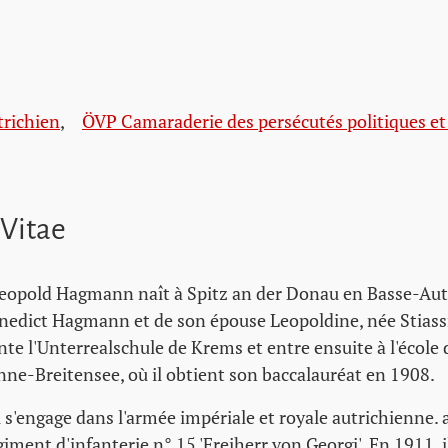
trichien
,
ÖVP Camaraderie des persécutés politiques et
 Vitae
opold Hagmann naît à Spitz an der Donau en Basse-Autri
enedict Hagmann et de son épouse Leopoldine, née Stiassn
ente l'Unterrealschule de Krems et entre ensuite à l'école
enne-Breitensee, où il obtient son baccalauréat en 1908.
l s'engage dans l'armée impériale et royale autrichienne.
giment d'infanterie n° 15 'Freiherr von Georgi'. En 1911, 