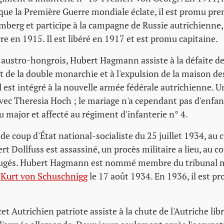
sque la Première Guerre mondiale éclate, il est promu prem
mberg et participe à la campagne de Russie autrichienne, o
re en 1915. Il est libéré en 1917 et est promu capitaine.
r austro-hongrois, Hubert Hagmann assiste à la défaite de
de la double monarchie et à l'expulsion de la maison de
il est intégré à la nouvelle armée fédérale autrichienne. U
avec Theresia Hoch ; le mariage n'a cependant pas d'enfa
u major et affecté au régiment d'infanterie n° 4.
de coup d'État national-socialiste du 25 juillet 1934, au c
rt Dollfuss est assassiné, un procès militaire a lieu, au c
jugés. Hubert Hagmann est nommé membre du tribunal mil
l
Kurt von Schuschnigg
le 17 août 1934. En 1936, il est p
et Autrichien patriote assiste à la chute de l'Autriche li