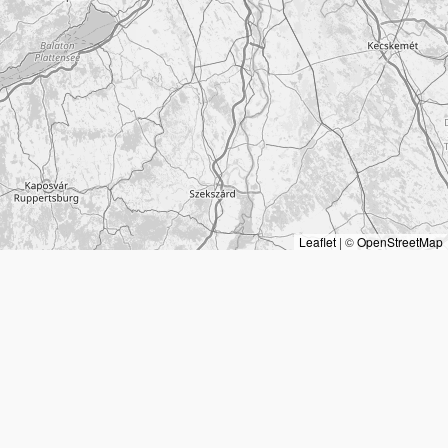
Leaflet
|
©
OpenStreetMap