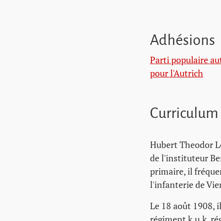
Adhésions
Parti populaire au
pour l'Autrich
Curriculum
Hubert Theodor Le
de l'instituteur B
primaire, il fréqu
l'infanterie de Vi
Le 18 août 1908, i
régiment k.u.k. ré