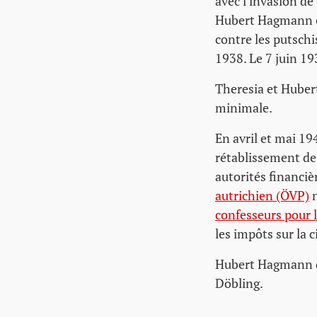
avec l'invasion de
Hubert Hagmann es
contre les putschis
1938. Le 7 juin 19
Theresia et Hube
minimale.
En avril et mai 19
rétablissement de 
autorités financiè
autrichien (ÖVP)
n
confesseurs pour l
les impôts sur la c
Hubert Hagmann dé
Döbling.