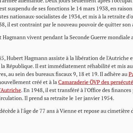
 l'armée allemande. Deux jours seulement après l'occupat
t suspendu de ses fonctions le 14 mars 1938, en raison 
tes nationaux-socialistes de 1934, et mis à la retraite d'of
38, il est contraint par le nouveau pouvoir de quitter so
rt Hagmann vivent pendant la Seconde Guerre mondiale 
45, Hubert Hagmann assiste à la libération de l'Autriche e
la République. Il est immédiatement réhabilité et mis au
res, au sein des bureaux fiscaux 9, 18 et 19. Il adhère au
P
ouvellement créé et à la
Camaraderie ÖVP des persécutés
'Autriche
. En 1948, il est transféré à l'Office des finances
irculation. Il prend sa retraite le 1er janvier 1954.
cède à l'âge de 77 ans à Vienne et repose au cimetière 