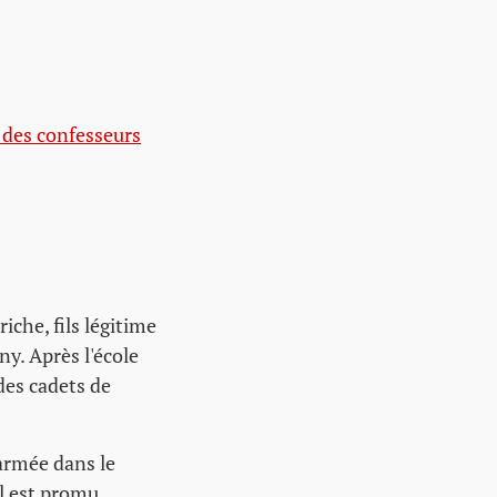
 des confesseurs
che, fils légitime
y. Après l'école
 des cadets de
 armée dans le
il est promu