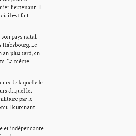
ier lieutenant. Il
ù il est fait
 son pays natal,
s Habsbourg. Le
n an plus tard, en
nts. La même
ours de laquelle le
ours duquel les
itaire par le
romu lieutenant-
bre et indépendante