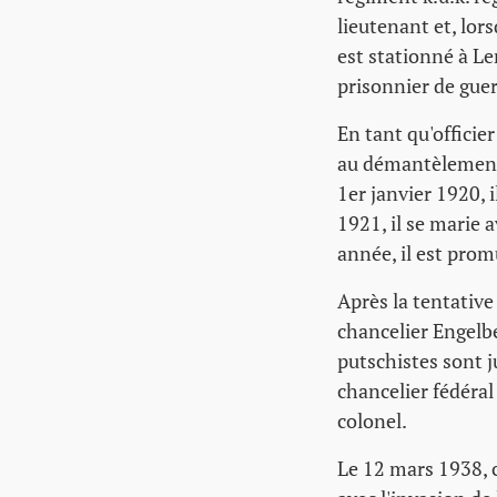
lieutenant et, lor
est stationné à Le
prisonnier de guer
En tant qu'officie
au démantèlement 
1er janvier 1920, 
1921, il se marie 
année, il est prom
Après la tentative 
chancelier Engelbe
putschistes sont 
chancelier fédéra
colonel.
Le 12 mars 1938, c