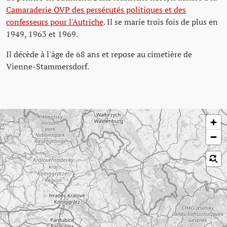
Camaraderie ÖVP des persécutés politiques et des
confesseurs pour l'Autriche
. Il se marie trois fois de plus en
1949, 1963 et 1969.
Il décède à l'âge de 68 ans et repose au cimetière de
Vienne-Stammersdorf.
Passer la carte