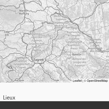
Leaflet
|
©
OpenStreetMap
Lieux
Lieu de résidence:
Grundsteingasse 4
(Vienne)