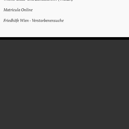
Matricula Online
Friedhöfe Wien - Verstorbenensuche
LUDWIG
GRIMMER
Employé
* 4 mars 1893
† 29 avril 1969
Vienne
Vienne
Rejet
,
Responsabilité