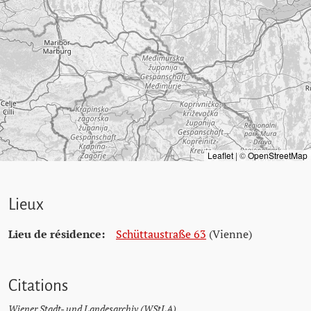
Leaflet
|
©
OpenStreetMap
Lieux
Lieu de résidence:
Schüttaustraße 63
(Vienne)
Citations
Wiener Stadt- und Landesarchiv (WStLA)