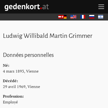
Aller au contenu principal
Aller à la navigation principale
Aller aux liens rapides
O
GEDENKORT - ACCUEIL
Deutsch
English
Français
Русский
עברית
Ludwig Willibald Martin Grimmer
Données personnelles
Né:
4 mars 1893, Vienne
Décédé:
29 avril 1969, Vienne
Profession:
Employé