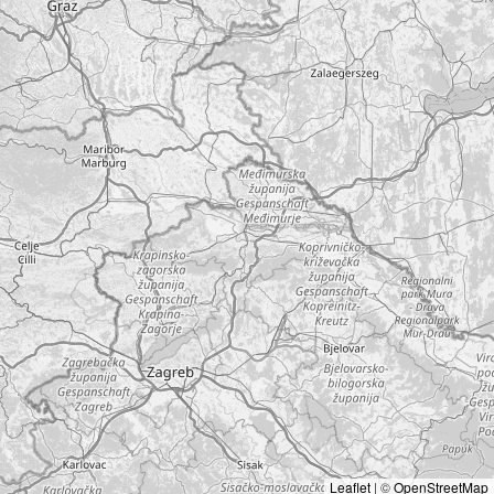
Leaflet
|
©
OpenStreetMap