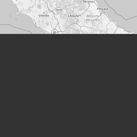
Leaflet
|
©
OpenStreetMap
Места
Преследование:
Дахау (концентрационный лагерь)
(Германия)
,
КЗ Маутхаузен
Место деятельности:
Приход Waizenkirchen
(Вайзенкирхен)
,
Приход Сернинга
,
Оригинальное
название: Bad Ischl
(Плохой Ишль)
,
Средняя