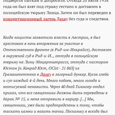
подвергли пыткам и допросили. Отсюда 20 июля 1938
года он был взят под стражу гестапо и доставлен в
полицейскую тюрьму Линца. Затем он был переведен в
концентрационный лагерь Дахау
без суда и следствия.
Когда нацисты захватили власть в Австрии, я был
арестован в ночь вторжения за участие в
Отечественном фронте (в Рид-им-Инкрайсе), доставлен
в окружной суд в Рид-и-И.., оттуда в полицейскую
тюрьму на Линц-Моцартштрассе, оттуда с пастором
Юстом [о. Конрад Юст, OCist - 21 863] из
Грамаштеттена в
Дахау
в лагерный бункер. Кусок хлеба
и суп каждый 4-й день. Много побоев, много голода и
неописуемой ненависти. Через 40 дней Гиммлер отдал
приказ, что все священники должны быть переведены в
барак № 15, и меня отправили в карцер. [...] Мы,
священники, уже были предопределены к тому, чтобы
таскать камни и возить тачки. Поскольку я всегда был