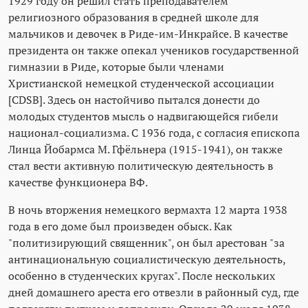
1929 году он решил стать преподавателем
религиозного образования в средней школе для
мальчиков и девочек в Риде-им-Инкрайсе. В качестве
президента он также опекал учеников государственной
гимназии в Риде, которые были членами
Христианской немецкой студенческой ассоциации
[CDSB]. Здесь он настойчиво пытался донести до
молодых студентов мысль о надвигающейся гибели
национал-социализма. С 1936 года, с согласия епископа
Линца Йобармса М. Гфёльнера (1915-1941), он также
стал вести активную политическую деятельность в
качестве функционера ВФ.
В ночь вторжения немецкого вермахта 12 марта 1938
года в его доме был произведен обыск. Как
"политизирующий священник", он был арестован "за
антинациональную социалистическую деятельность,
особенно в студенческих кругах". После нескольких
дней домашнего ареста его отвезли в районный суд, где