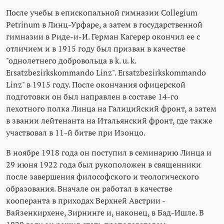
После учебы в епископальной гимназии Collegium
Petrinum в Линц-Урфаре, а затем в государственной
гимназии в Риде-и-И. Герман Кагерер окончил ее с
отличием и в 1915 году был призван в качестве
"однолетнего добровольца в k. u. k.
Ersatzbezirkskommando Linz". Ersatzbezirkskommando
Linz" в 1915 году. После окончания офицерской
подготовки он был направлен в составе 14-го
пехотного полка Линца на Галицийский фронт, а затем
в звании лейтенанта на Итальянский фронт, где также
участвовал в 11-й битве при Изонцо.
В ноябре 1918 года он поступил в семинарию Линца и
29 июня 1922 года был рукоположен в священники
после завершения философского и теологического
образования. Вначале он работал в качестве
кооперанта в приходах Верхней Австрии -
Вайзенкирхене, Зирнинге и, наконец, в Бад-Ишле. В