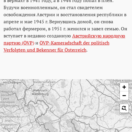
в вермахт в 1941 году, а в 1944 году попал в плен.
Будучи военнопленным, он стал свидетелем
освобождения Австрии и восстановления республики в
апреле и мае 1945 г. Вернувшись домой, он снова
работал фермером, в 1951 г. женился и завел семью. Он
вступает в недавно созданную
Австрийскую народную
партию (ÖVP)
и
ÖVP-Kameradschaft der politisch
Verfolgten und Bekenner für Österreich
.
Пропустить карту