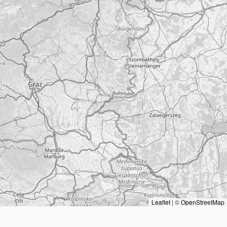
Leaflet
|
©
OpenStreetMap