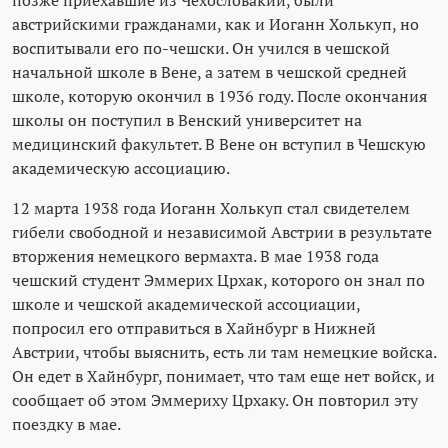
позже приехавшие из Чехословакии, были
австрийскими гражданами, как и Иоганн Холькуп, но
воспитывали его по-чешски. Он учился в чешской
начальной школе в Вене, а затем в чешской средней
школе, которую окончил в 1936 году. После окончания
школы он поступил в Венский университет на
медицинский факультет. В Вене он вступил в Чешскую
академическую ассоциацию.
12 марта 1938 года Иоганн Холькуп стал свидетелем
гибели свободной и независимой Австрии в результате
вторжения немецкого вермахта. В мае 1938 года
чешский студент Эммерих Црхак, которого он знал по
школе и чешской академической ассоциации,
попросил его отправиться в Хайнбург в Нижней
Австрии, чтобы выяснить, есть ли там немецкие войска.
Он едет в Хайнбург, понимает, что там еще нет войск, и
сообщает об этом Эммериху Црхаку. Он повторил эту
поездку в мае.