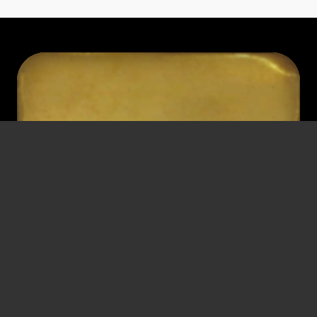
Иоганн Холькуп
Доктор
* 5 сентября 1918 г.
† 7 января 2014 г.
Вена
Вена
Ответственность