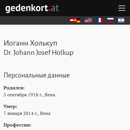
Перейти к содержимому
Перейти к навигации
Перейти к быстрым ссылкам
О
GEDENKORT - ГЛАВНАЯ
Deutsch
English
Français
Русский
עברית
Иоганн Холькуп
Dr. Johann Josef Holkup
Персональные данные
Родился:
5 сентября 1918 г., Вена
Умер:
7 января 2014 г., Вена
Профессия: