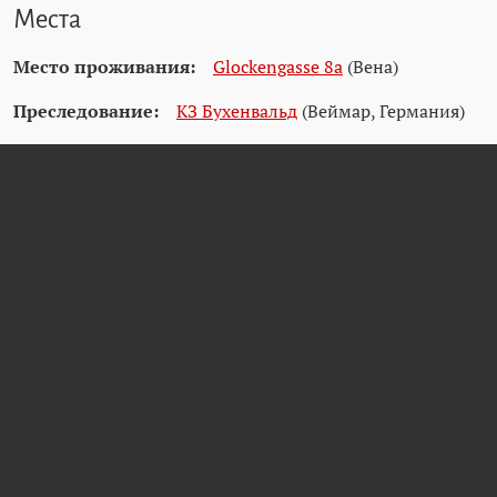
Места
Место проживания:
Glockengasse 8a
(Вена)
Преследование:
КЗ Бухенвальд
(Веймар, Германия)
Цитаты
Wiener Stadt- und Landesarchiv (WStLA)
Dokumentationsarchiv des österreichischen Widerstands (DÖW)
Birgit Schlager, Privat
Arolsen Archives
Friedhöfe Wien - Verstorbenensuche