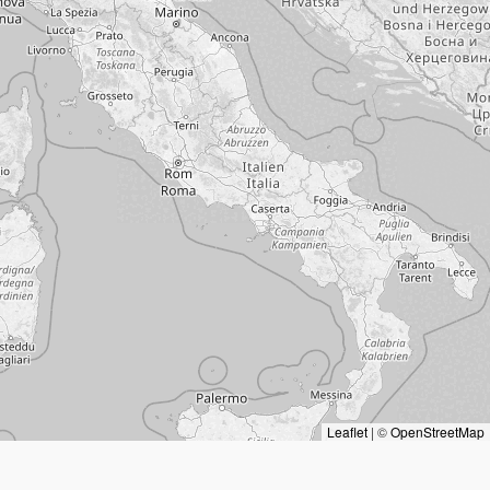
Leaflet
|
©
OpenStreetMap