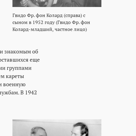
Гвидо Фр. фон Колард (справа) с
сыном в 1952 году (Гвидо Фр. фон
Колард-младший, частное лицо)
 и знакомым об
 оставшихся еще
ими группами
ем кареты
ли военную
ужбам. В 1942