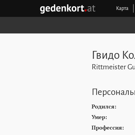
Перейти к содержимому
Перейти к навигации
Перейти к быстрым ссылкам
Карта
GEDENKORT - ГЛАВНАЯ
Гвидо Ко
Rittmeister G
Персональ
Родился:
Умер:
Профессия: