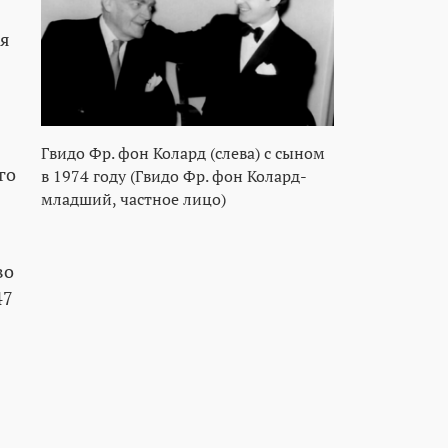
ая
Гвидо Фр. фон Колард (слева) с сыном
го
в 1974 году (Гвидо Фр. фон Колард-
младший, частное лицо)
во
47