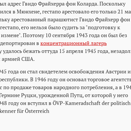
был адрес Гвидо Фрайхерра фон Коларда. Поскольку
лся в Мюнхене, гестапо арестовало его только 21 м
ольку арестованный парашютист Гвидо Фрайхерр фон
гестапо, его нельзя было судить за "подготовку к
измене". Поэтому 10 сентября 1943 года он был без
я депортирован в
концентрационный лагерь
му удалось бежать оттуда 15 апреля 1945 года, незадол
я армией США.
945 года он стал свидетелем освобождения Австрии и
еспублики. В 1946 году он основал торговое агентст
с по продаже товаров народного потребления, а в 19
Гермине Руцки, урожденной Путц, от которой у него
948 году он вступил в ÖVP-Kameradschaft der politisch
kenner für Österreich