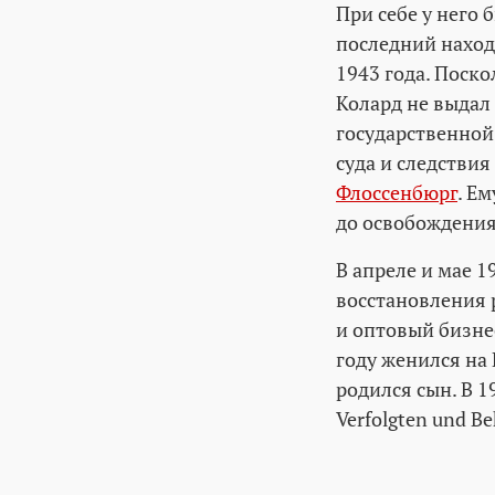
При себе у него 
последний находи
1943 года. Поск
Колард не выдал 
государственной 
суда и следстви
Флоссенбюрг
. Е
до освобождени
В апреле и мае 1
восстановления р
и оптовый бизне
году женился на 
родился сын. В 1
Verfolgten und Be