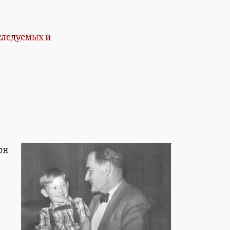
следуемых и
он