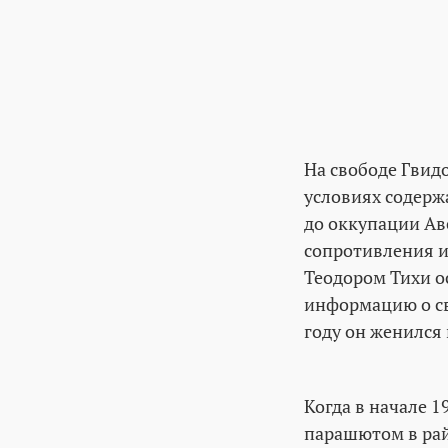
На свободе Гвид
условиях содерж
до оккупации Ав
сопротивления и
Теодором Тихи о
информацию о св
году он женился 
Когда в начале 
парашютом в райо