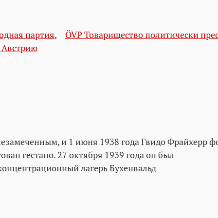
одная партия
,
ÖVP Товарищество политически пре
а Австрию
 незамеченным, и 1 июня 1938 года Гвидо Фрайхерр ф
ован гестапо. 27 октября 1939 года он был
концентрационный лагерь Бухенвальд