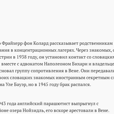
о Фрайхерр фон Колард рассказывает родственникам
ания в концентрационных лагерях. Через знакомых,
стрии в 1938 году, он установил контакт со словацк
 вместе с адвокатом Наполеоном Бихари и владельц
сновал группу сопротивления в Вене. Они передава
оих словацких знакомых иностранным секретным сл
на Уле Бауэр, но в 1945 году брак распался.
1943 года английский парашютист выпрыгнул с
не озера Нойзидль, его вскоре арестовали в Вене.