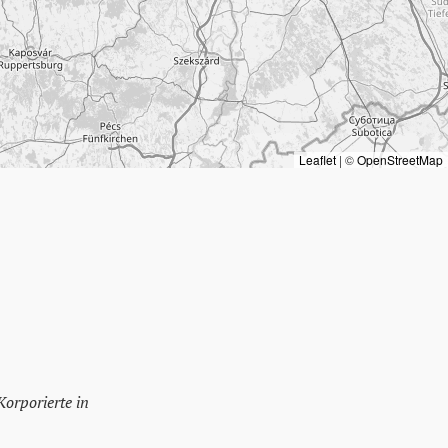
Leaflet
|
©
OpenStreetMap
Korporierte in