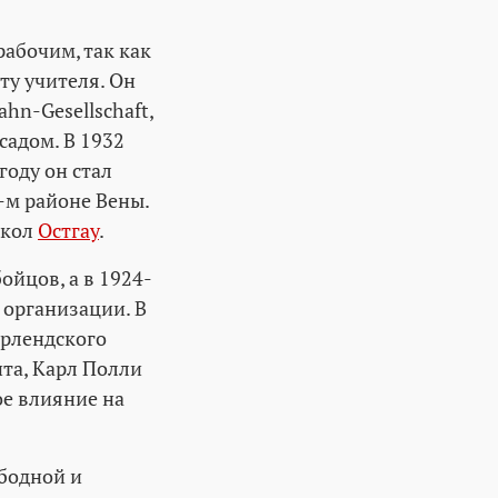
абочим, так как
ту учителя. Он
hn-Gesellschaft,
садом. В 1932
году он стал
-м районе Вены.
школ
Остгау
.
ойцов, а в 1924-
 организации. В
ерлендского
та, Карл Полли
ое влияние на
ободной и