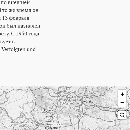
м по внешней
В то же время он
н 13 февраля
 он был назначен
ету. С 1950 года
вует в
 Verfolgten und