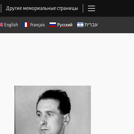
Открыть основ
Другие мемориальные страницы
English
Français
Русский
עברית