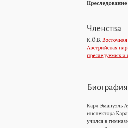
Преследование
Членства
K.Ö.B.
Восточная
Австрийская нар
преследуемых и 
Биография
Карл Эмануэль А
инспектора Карл
учился в гимназ