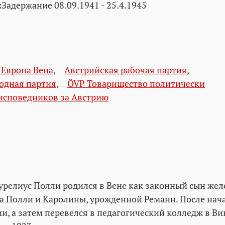
:
Задержание 08.09.1941 - 25.4.1945
 Европа Вена
,
Австрийская рабочая партия
,
одная партия
,
ÖVP Товарищество политически
исповедников за Австрию
урелиус Полли родился в Вене как законный сын же
а Полли и Каролины, урожденной Реманн. После на
ии, а затем перевелся в педагогический колледж в В