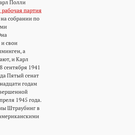
Карл Полли
 рабочая партия
на собрании по
ыми
Она
 и свои
мминген, а
ают, и Карл
 8 сентября 1941
ода Пятый сенат
енадцати годам
овершенной
преля 1945 года.
ьмы Штраубинг в
 американскими