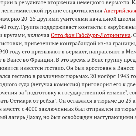
трии в результате вторжения немецкого вермахта. 
 легитимистской группе сопротивления
Австрийская
римерно 20-25 другими учителями начальной школы 
940 году. Группа поддерживает контакты с зарубежн
и кругами, включая
Отто фон Габсбург-Лотрингена
. 
листовки, привезенные контрабандой из-за границы,
1940 году его призывают в вермахт, направляют в Ме
 в Ванес во Франции. В это время в Вене группу пред
овится известен гестапо. Он был арестован в Ванесе
ался гестапо в различных тюрьмах. 20 ноября 1943 г
одного суда (летучая комиссия) приговорил его к дв
чения за "подготовку к государственной измене", с
ть Остмарк от рейха". Он оставался в тюрьме до 25 а
н вместе с 4000 заключенных был отправлен из тюр
ый лагерь Дахау, но был освобожден наступающими