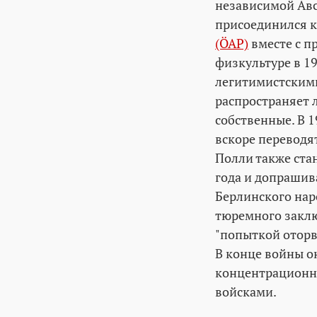
независимой Авс
присоединился к
(ÖAP)
вместе с п
физкультуре в 1
легитимистским
распространяет 
собственные. В 
вскоре переводят
Полли также стан
года и допрашив
Берлинского нар
тюремного заклю
"попыткой оторва
В конце войны о
концентрационн
войсками.