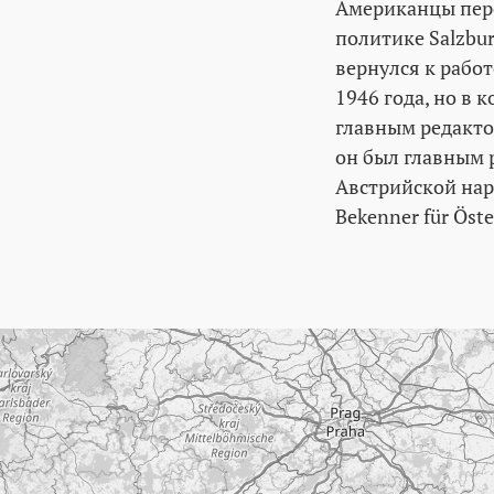
Американцы пере
политике Salzbur
вернулся к рабо
1946 года, но в 
главным редактор
он был главным 
Австрийской наро
Bekenner für Öste
Пропустить карту