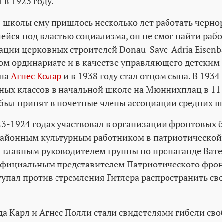
в 1923 году.
 школы ему пришлось несколько лет работать чернор
ейся под властью социализма, он не смог найти рабо
ации церковных строителей Donau-Save-Adria Eisenba
ом ординариате и в качестве управляющего детским 
 на
Агнес Колар
и в 1938 году стал отцом сына. В 1934 
ных классов в начальной школе на Мюннихплац в 11
н был принят в почетные члены ассоциации средних 
3-1924 годах участвовал в организации фронтовых б
 районным культурным работником в патриотической
ал главным руководителем группы по пропаганде Ват
официальным представителем Патриотического фрон
упал против стремления Гитлера распространить св
да Карл и Агнес Полли стали свидетелями гибели св