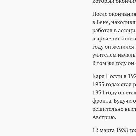
который окончил 
После окончания
в Вене, находивш
работал в ассоци
в архиепископск
году он женился
учителем началь
В том же году о
Карл Полли в 192
1935 годах стал
1934 году он ст
фронта. Будучи 
решительно выст
Австрию.
12 марта 1938 го