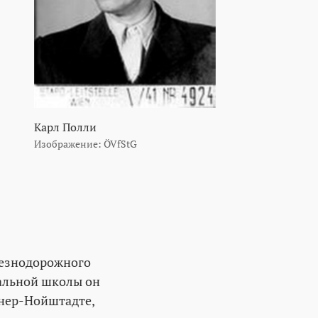
Карл Полли
Изображение: ÖVfStG
лезнодорожного
чальной школы он
инер-Нойштадте,