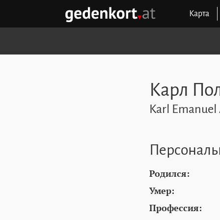
Перейти к содержимому
Перейти к навигации
Перейти к быстрым ссылкам
Карта
GEDENKORT - ГЛАВНАЯ
Карл По
Karl Emanuel 
Персональ
Родился:
Умер:
Профессия: