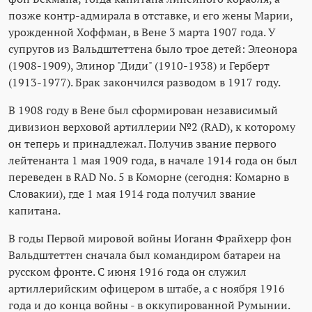
позже контр-адмирала в отставке, и его жены Марии,
урожденной Хоффман, в Вене 3 марта 1907 года. У
супругов из Вальдштеттена было трое детей: Элеонора
(1908-1909), Элинор "Диди" (1910-1938) и Герберт
(1913-1977). Брак закончился разводом в 1917 году.
В 1908 году в Вене был сформирован независимый
дивизион верховой артиллерии №2 (RAD), к которому
он теперь и принадлежал. Получив звание первого
лейтенанта 1 мая 1909 года, в начале 1914 года он был
переведен в RAD No. 5 в Коморне (сегодня: Комарно в
Словакии), где 1 мая 1914 года получил звание
капитана.
В годы Первой мировой войны Иоганн Фрайхерр фон
Вальдштеттен сначала был командиром батареи на
русском фронте. С июня 1916 года он служил
артиллерийским офицером в штабе, а с ноября 1916
года и до конца войны - в оккупированной Румынии.