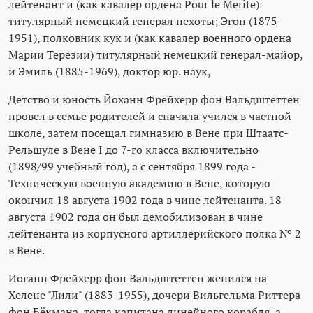
лейтенант и (как кавалер ордена Pour le Merite)
титулярный немецкий генерал пехоты; Эгон (1875-
1951), полковник кук и (как кавалер военного ордена
Марии Терезии) титулярный немецкий генерал-майор,
и Эмиль (1885-1969), доктор юр. наук,
Детство и юность Йоханн Фрейхерр фон Вальдштеттен
провел в семье родителей и сначала учился в частной
школе, затем посещал гимназию в Вене при Штаатс-
Рельшуле в Вене I до 7-го класса включительно
(1898/99 учебный год), а с сентября 1899 года -
Техническую военную академию в Вене, которую
окончил 18 августа 1902 года в чине лейтенанта. 18
августа 1902 года он был демобилизован в чине
лейтенанта из корпусного артиллерийского полка № 2
в Вене.
Иоганн Фрейхерр фон Вальдштеттен женился на
Хелене "Лили" (1883-1955), дочери Вильгельма Риттера
фон Бёкмана, тогда капитана линейного корабля, а