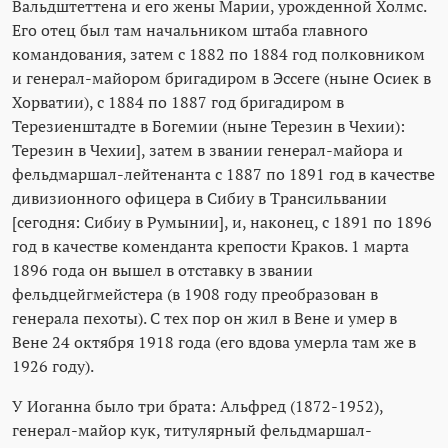
Вальдштеттена и его жены Марии, урожденной Холмс.
Его отец был там начальником штаба главного
командования, затем с 1882 по 1884 год полковником
и генерал-майором бригадиром в Эссеге (ныне Осиек в
Хорватии), с 1884 по 1887 год бригадиром в
Терезиенштадте в Богемии (ныне Терезин в Чехии):
Терезин в Чехии], затем в звании генерал-майора и
фельдмаршал-лейтенанта с 1887 по 1891 год в качестве
дивизионного офицера в Сибиу в Трансильвании
[сегодня: Сибиу в Румынии], и, наконец, с 1891 по 1896
год в качестве коменданта крепости Краков. 1 марта
1896 года он вышел в отставку в звании
фельдцейгмейстера (в 1908 году преобразован в
генерала пехоты). С тех пор он жил в Вене и умер в
Вене 24 октября 1918 года (его вдова умерла там же в
1926 году).
У Иоганна было три брата: Альфред (1872-1952),
генерал-майор кук, титулярный фельдмаршал-