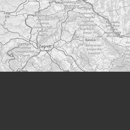
Leaflet
|
©
OpenStreetMap
Места