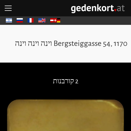
דל
דל
ד
פת
GEDENKOR - דף הבית
Deutsch
English
Français
Русский
עבר
Bergsteiggasse 54, 1170 וינה וינה וינה
לג על אבני נגף
2 קורבנות