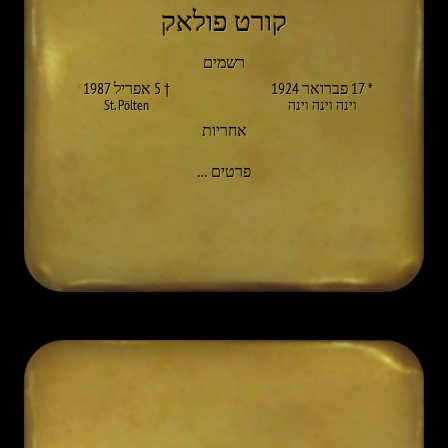
קורט פולאק
רשמים
* 17 פברואר 1924
† 5 אפריל 1987
וינה וינה וינה
St. Pölten
אחריות
אל KURT POLLAK
פרטים
…