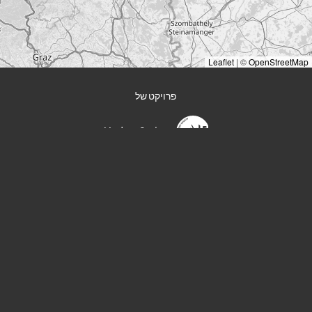
Leaflet
|
©
OpenStreetMap
פרויקט של
Modern Society
YouTube
Podcast
Spotify
Apple Podcast
AntennaPod
YouTube Music
בשיתוף פעולה עם
eichischen Widerstandes (DÖW)