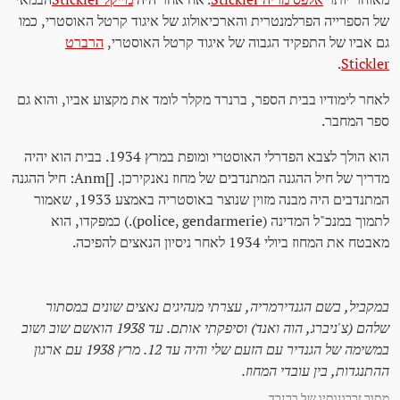
של הספרייה הפרלמנטרית והארכיאולוג של איגוד קרטל האוסטרי, כמו
גם אביו של התפקיד הגבוה של איגוד קרטל האוסטרי,
הרברט
.
Stickler
לאחר לימודיו בבית הספר, ברנרד מקלר לומד את מקצוע אביו, והוא גם
ספר המחבר.
הוא הולך לצבא הפדרלי האוסטרי ומופת במרץ 1934. בבית הוא יהיה
מדריך של חיל ההגנה המתנדבים של מחוז נאנקירכן. []Anm: חיל ההגנה
המתנדבים היה מבנה מזוין שנוצר באוסטריה באמצע 1933, שאמור
לתמוך במנכ"ל המדינה (police, gendarmerie).) כמפקדו, הוא
מאבטח את המחוז ביולי 1934 לאחר ניסיון הנאצים להפיכה.
במקביל, בשם הגנדירמריה, עצרתי מנהיגים נאצים שונים במסתור
שלהם (צ'ניברג, הוה ואנד) וסיפקתי אותם. עד 1938 הואשם שוב ושוב
במשימה של הגנדיר עם הזעם שלי והיה עד 12. מרץ 1938 עם ארגון
ההתנגדות, בין עובדי המחוז.
מתוך זכרונותיו של ברנרד