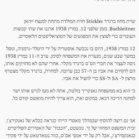
שרת מחוז ברנרד Stickler חזית המולדת מתחת למנצח יוהאן
Buchleitner. בזמן שלפני 12. במרץ 1938 ארגנו את שתי קבוצות
העובדים כדי לפוצץ את המפגשים של הסוציאליסטים הלאומיים.
12 במרץ 1938, היום בו נכבשה אוסטריה על ידי היטלר-גרמניה, ונופל
במשך שבע שנים, מנערת את המשפחה לסימן. ערב ה-11 במרץ 1938
ניסה לעצור את חברי הס"ס ברנרד מקלר. אחרי שהם לא מחזיקים אותו,
הם לוקחים את אביו בן ה-57 כבן ערובה. למחרת, ברנרד מקלר מצטרף
מרצון ל- SA ול-SS כדי להציל את אביו.
כי הוא בא ממשפחה נאנקריך בולטת, אתה לא מעז לגרש אותו ישר
למחנה הריכוז דכאו. במקום זאת, הוא צריך להיות מואשם קודם כל.
אני גם רוצה להוסיף שבמהלך מאסרי הייתי כנראה בכלא של נאנקירצ'ן
ובית המשפט המחוזי של וֶר. נונשטט, "הכבוד" של האסירים הפוליטיים
בנאנקמירצ'ן, אבל רק על ידי אנשי אס"ס, בוור.נטאדטאט על ידי פקידי