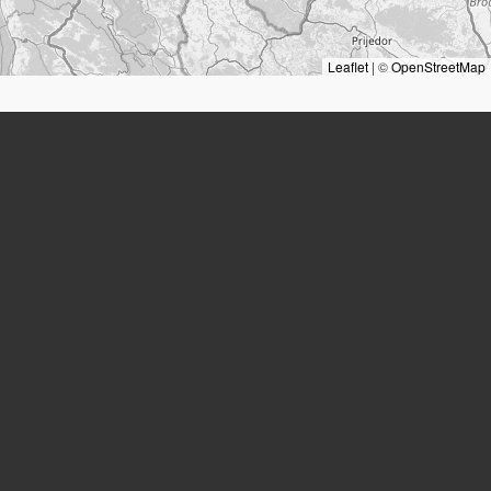
Leaflet
|
©
OpenStreetMap
מקומות
מקום מגורים:
(Neunkirchen)
Herrengasse 16
ציטוטים
Landesarchiv Niederösterreich
Familienchronik Stickler