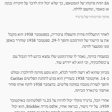
SA תחת פיקוחו של הגסטאפו, כך שלא יכול היה לדבר על חקירה נכונה
או מאסר, ונחשפו ללילה.
מתוך זכרונותיו של ברנרד
לאחר התעללות פיזית והשפלה ציבורית, בספטמבר 1938 הוא מקבל
את צו הייעוד של הוורמכט והופך ל-29. ספטמבר 1938 שוחרר באופן
זמני ממעצר לווינה.
במעמדו בווינה, נאמר לו שהרגימנט שלו נמצא כרגע ליד הגבול עם
צ'כוסלובקיה, וכי הוא לא יידרש עוד.
מכיוון שהוא לא רוצה לחזור לכלא, הוא נוסע מווינה לורולברג ונמלט
ב-14. אוקטובר 1938 בשווייץ הוא מגיע לתחנת הפליטים Caritas
והופך לעזרת מטבח במחנה פליטים. בדצמבר 1938 לוקח אותו סוחר
אותמר ברנארד הביתה.
אחרי הכל, ברנרד מקלר יכול להיות על 25.גר לפלשתינה באוקטובר
1939. על ידי גישור, כנראה אחיו, אלפס מריה Stickler, הוא יכול