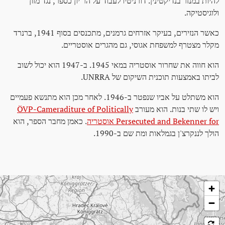
להיות במנזר בנדיקטינין. דורניטיו לעבוד על הר יון כספר, נגד מזון
ולוגיסטיקה.
כאשר הנזירים, בעיקר אזרחים גרמנים, מתכנסים בסוף 1941, ברנרד
מקלר מצטרף למשפחת אגוסי, גם מהגרים אוסטריים.
הוא חווה את שחרור אוסטריה במאי 1945. ב-1947 הוא יכול לשוב
לביתו באמצעות תוכנית השיקום של UNRRA.
הוא משתלט על אביו שנפטר ב-1946. לאחר מכן הוא מתנשא פעמיים
ויש לו שתי בנות. הוא מעורב
ÖVP-Cameraditure of Politically
Persecuted and Bekenner for אוסטריה
. כאמן מחבר הספר, הוא
הולך לננקרצ'ן בגמלאות ומת שם ב-1990.
לג על המפה