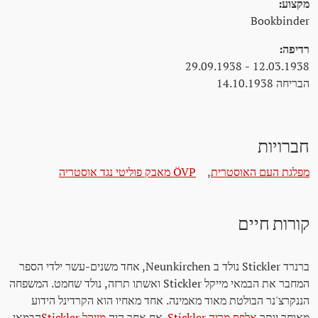
מקצוע:
Bookbinder
רדיפה:
12.03.1938 - 29.09.1938
הבריחה 14.10.1938
חברויות
מפלגת העם האוסטרית
,
ÖVP מאבק פוליטי נגד אוסטריה
קורות חיים
ברנרד Stickler נולד ב Neunkirchen, אחד משנים-עשר ילדי הספר
המחבר את הבמאי מייקל Stickler ואשתו תרזה, נולד שחמט. המשפחה
הננקרצ'נר הבולטת מאוד מאמינה. אחד מאחיו הוא הקרדינל הידוע
מאוחר יותר
אלפס מריה Stickler
. אח אחר היה
מייקל Stickler
הבמאי