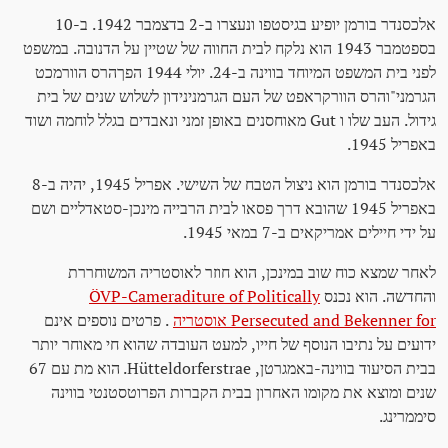
אלכסנדר בורמן יופיע בגיסטפו ונעצרו ב-2 בדצמבר 1942. ב-10
בספטמבר 1943 הוא נלקח לבית החווה של שטיין על הדנובה. במשפט
לפני בית המשפט המיוחד בווינה ב-24. יולי 1944 הפךהרס הוורמכט
הגרמני"והרס הוורקראפט של העם הגרמנינידון לשלוש שנים של בית
גידול. העב שלו ו Gut מאוחסנים באופן זמני ונאבדים בגלל לוחמה ושוד
באפריל 1945.
אלכסנדר בורמן הוא ניצול הטבח של השישי. אפריל 1945, יהיה ב-8
באפריל 1945 שהובא דרך פסאו לבית הרבייה מינכן-סטאדליים ושם
על ידי חיילים אמריקאים ב-7 במאי 1945.
לאחר שמצא כוח שוב במינכן, הוא חוזר לאוסטריה המשוחררת
והחדשה. הוא נכנס
ÖVP-Cameraditure of Politically
Persecuted and Bekenner for אוסטריה
. פרטים נוספים אינם
ידועים על נתיבו הנוסף של חייו, למעט העובדה שהוא חי מאוחר יותר
בבית הסיעוד בווינה-באמגרטן, Hütteldorferstrae. הוא מת עם 67
שנים ומוצא את מקומו האחרון בבית הקברות הפרוטסטנטי בווינה
סיממרינג.