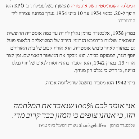
המפלגה הקומוניסטית של אוסטריה
(המשך) בשל פעילותו ב-KPÖ הוא
הופך ל-20. במאי 1934 עד 10 ביוני 1934 נערך במחנה עצירה ליד
קורנובורג.
במרץ 1938, אלכסנדר בורמן נאלץ לחוות עד כמה אוסטריה החופשית
ועצמאית שולטת בוורמכט הגרמני. היריב של הסוציאליזם הלאומי פועל
גם כמתווך לאחר כיבוש אוסטריה. הוא אורח קבוע של בית האורחים
יוסף רגנר, הממוקם בביתו. הוא מבקר את המשטר הנאצי שם. זמן קצר
אחרי 13. במרץ 1942, הוא הסביר בהתייחסות לנאום של יוזף גבלס
בווינה, בו דרש כי גבלס רק מגוחך.
ביוני 1942 הוא מסביר בחשמל שהמלחמה אבדה.
אני אומר לכם 100% שנאבד את המלחמה
הזו, כי אנחנו צופים כי המזון כבר קרוב מדי.
אלכסנדר בורמן - Shankgehilfen גיאורג דמימל ביוני 1942