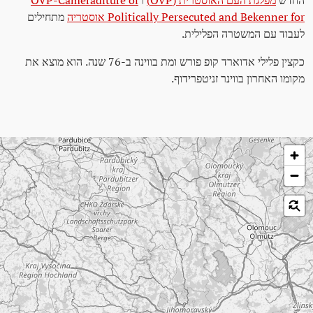
החדש
מפלגת העם האוסטרית (ÖVP)
ו
ÖVP-Cameraditure of
Politically Persecuted and Bekenner for אוסטריה
מתחילים
לעבוד עם המשטרה הפלילית.
כקצין פלילי אדוארד קופ פורש ומת בווינה ב-76 שנה. הוא מוצא את
מקומו האחרון בווינר זניטפרידוף.
לג על המפה