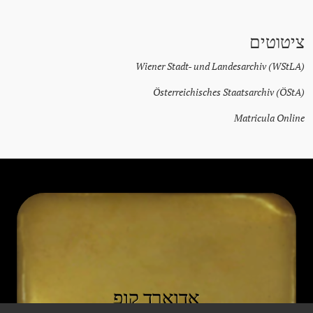
ציטוטים
Wiener Stadt- und Landesarchiv (WStLA)
Österreichisches Staatsarchiv (ÖStA)
Matricula Online
אדוארד קופ