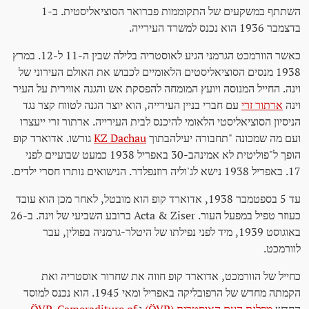
השתתף במשקעים של התקוממות פברואר הסוציאליסטית. ב-1
בדצמבר 1936 הוא נכנס למשרד העירייה.
כאשר הוורמכט הגרמני הגיע לאוסטריה בלילה שבין ה-11 ל-12. במרץ
1938 מנסים הסוציאליסטים הלאומיים לכבוש את האולם העירוני של
וינה. החייל המנוסה ויועץ המומחה להפסקת אש והגנה אווירית על העיר
וינה
ארתור זרי
עם חברי בניין העירייה, הוא יוצר הגנה לטווח קצר נגד
הניסיון הסוציאליסטי הלאומי להיכנס לבית העירייה. ארתור זרי ייעצרו
ועם מה שמכונה "תחבורה יעילהבתוך
KZ Dachau
גורשו. אדוארד קופ
הופך ל"פוליטית לא אמינהב-30 באפריל 1938 כמעט שבועיים לפני
17. באפריל 1938 נישא לג'וליה רוזנפלדר. הנישואים נותרו חסרי ילדים.
עד 5 בספטמבר 1938, אדוארד קופ הוא מובטל, לאחר מכן הוא עובד
כעוזר טפיל במפעל העור. Acta & Ziser ברובע השביעי של וינה. ב-26
באוגוסט 1939, מיד לפני נפילתו של היטלר-גרמניה בפולין, עבר
לוורמכט.
כחייל של הוורמכט, אדוארד קופ חווה את שחרור אוסטריה ואת
הקמתה מחדש של הרפובליקה באפריל ומאי 1945. הוא נכנס למוסד