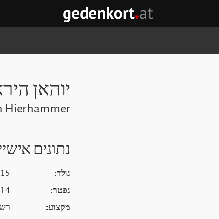
GEDENKORT - דף הבית
יוהאן היר
nn Hierhammer
נתונים אישיי
נולד:
15 מרץ 1896, וינה וינה וינה
נפטר:
14 יולי 1964, Alland
מקצוע:
רשמ