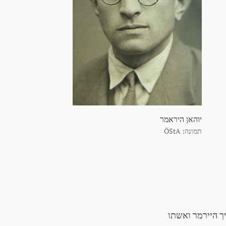
יוהאן היראמר
תמונה: ÖStA
יך היירמר ואשתו