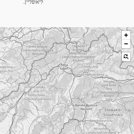
ליאופליין.
לג על המפה