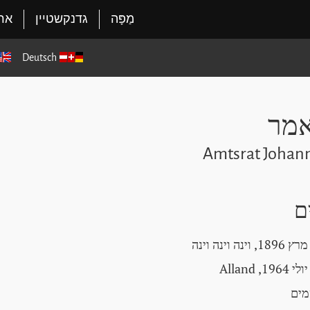
מַפָּה
גדנקשטיין
ארג
Deutsch
אמר
Amtsrat Joha
ם
ים