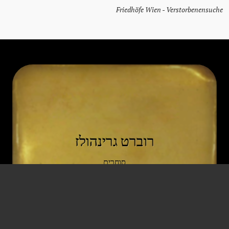
Friedhöfe Wien - Verstorbenensuche
רוברט גרינהולז
סוחרים
* 12 פברואר 1883
† 18 אפריל 1968
וינה וינה וינה
וינה וינה וינה
משמעת