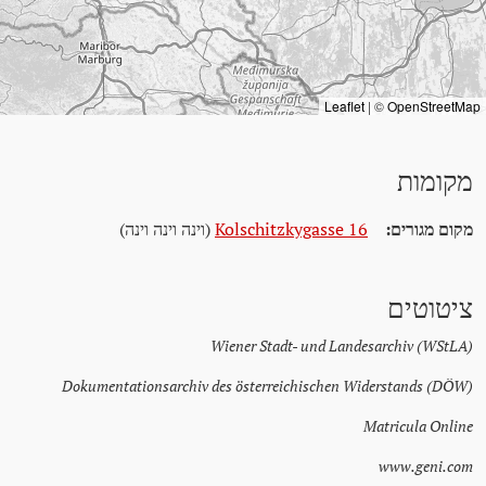
Leaflet
|
©
OpenStreetMap
מקומות
מקום מגורים:
Kolschitzkygasse 16
(וינה וינה וינה)
ציטוטים
Wiener Stadt- und Landesarchiv (WStLA)
Dokumentationsarchiv des österreichischen Widerstands (DÖW)
Matricula Online
www.geni.com