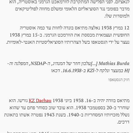
לנאציזם. לפני הפלישה המתקרבת לוורמאכט הגרמני באוסטריה, הוא
מדבר בפומבי נגד הסוציאליזם הלאומי ומשלם מחווה לפוליטיקאים
ולמוסדות שלו.
12 במרץ 1938 נאלצה מתיאס בונדה לחוות עד כמה אוסטריה
החופשית ועצמאית מבססת את הוורמכט הגרמני. ב-15 במרץ 1938
נעצר על ידי הגסטאפו בשל הצהרותיו הסוציאליסטיות האנטי-לאומיות.
Mathias Burda [...]עלבון חוזר של המנהיג, ה-NSDAP, המפלגה וה-
HJ במעצר ונלקח ל-KZl ב-16.6.1938. דכאו
חוק הגסטאפו
מתיאס בוודה יהיה ב-16. 1938 ביוני 1938
KZ Dachau
גורשו. הוא
שוחרר ב-20 בספטמבר 1938. הוא עובד שוב כסוחר פחם עד שהוא
נשלל מזכויותיו המסחריות ב-1940. בשנת 1943 נפטרה אשתו בתאונת
דרכים.