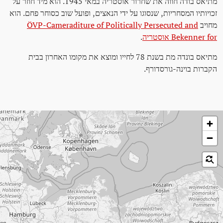
מתיאס בודה חווה את שחרור אוסטריה במאי 1945. הוא מיד חוזר על
זכויותיו המסחריות, שנסוגו על ידי הנאצים, ופועל שוב כסוחר פחם. הוא
מחויב
ÖVP-Cameraditure of Politically Persecuted and
Bekenner for אוסטריה
.
מתיאס בונדה מת בשנת 78 לחייו ומוצא את מקומו האחרון בבית
הקברות בוינה-גורסדורף.
לג על המפה