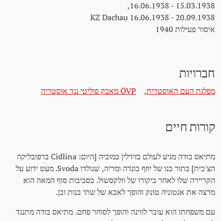
15.03.1938 - 16.06.1938,
KZ Dachau 16.06.1938 - 20.09.1938
איסור פעילות 1940
חברויות
מפלגת העם האוסטרית
,
ÖVP מאבק פוליטי נגד אוסטריה
קורות חיים
מתיאס בודה מגיע לעולם בזידלין במוביה [היום: Cidlina ברפובליקה
הצ'כית] בתור בנו של יוזף בונדה ומריה, שנולדו Svoda. מעט ידוע על
הקריירה שלו לאחר ביקורו של וולקסשול. בסביבות סוף המאה הוא
מרצה את אנטוניה טונק והופך לאבא של שתי בנות ובן.
עם משפחתו הוא עובר לווינה והופך לסוחר פחם. מתיאס בודה מתנגד