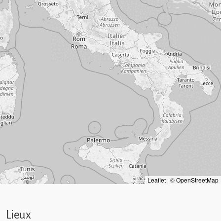
Leaflet
|
©
OpenStreetMap
Lieux