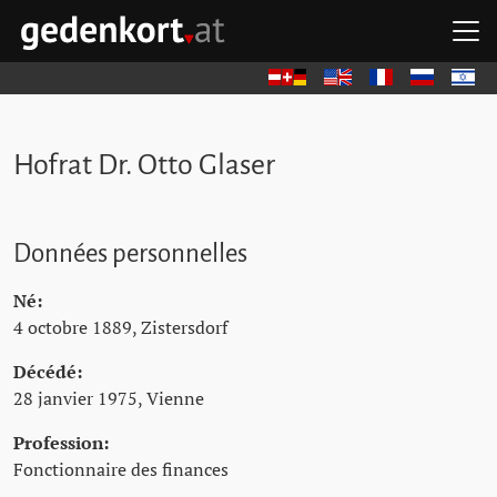
Aller au contenu principal
Aller à la navigation principale
Aller aux liens rapides
O
GEDENKORT - ACCUEIL
Deutsch
English
Français
Русский
עברית
Hofrat Dr. Otto Glaser
Données personnelles
Né:
4 octobre 1889, Zistersdorf
Décédé:
28 janvier 1975, Vienne
Profession:
Fonctionnaire des finances