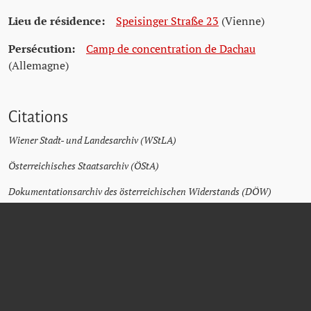
Lieu de résidence:
Speisinger Straße 23
(Vienne)
Persécution:
Camp de concentration de Dachau
(Allemagne)
Citations
Wiener Stadt- und Landesarchiv (WStLA)
Österreichisches Staatsarchiv (ÖStA)
Dokumentationsarchiv des österreichischen Widerstands (DÖW)
Archiv der Universität Wien
Arolsen Archives
Matricula Online
Wikipedia