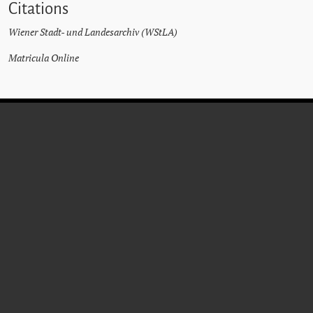
Citations
Wiener Stadt- und Landesarchiv (WStLA)
Matricula Online
KARL
KALLENDA
Personnel
* 28 décembre 1897
† 16 mars 1965
Vienne
Vienne