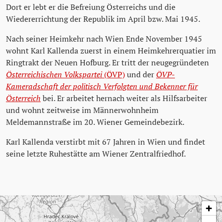
Dort er lebt er die Befreiung Österreichs und die
Wiedererrichtung der Republik im April bzw. Mai 1945.
Nach seiner Heimkehr nach Wien Ende November 1945
wohnt Karl Kallenda zuerst in einem Heimkehrerquatier im
Ringtrakt der Neuen Hofburg. Er tritt der neugegründeten
Österreichischen Volkspartei
(ÖVP)
und der
ÖVP-
Kameradschaft der politisch Verfolgten und Bekenner für
Österreich
bei. Er arbeitet hernach weiter als Hilfsarbeiter
und wohnt zeitweise im Männerwohnheim
Meldemannstraße im 20. Wiener Gemeindebezirk.
Karl Kallenda verstirbt mit 67 Jahren in Wien und findet
seine letzte Ruhestätte am Wiener Zentralfriedhof.
Passer la carte