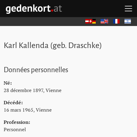
Aller au contenu principal
Aller à la navigation principale
Aller aux liens rapides
O
GEDENKORT - ACCUEIL
Deutsch
English
Français
עברית
Karl Kallenda (geb. Draschke)
Données personnelles
Né:
28 décembre 1897, Vienne
Décédé:
16 mars 1965, Vienne
Profession:
Personnel