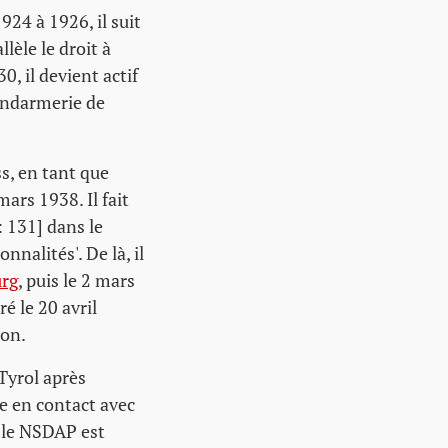
24 à 1926, il suit
lèle le droit à
0, il devient actif
gendarmerie de
s, en tant que
rs 1938. Il fait
: 131] dans le
nnalités'. De là, il
ürg
, puis le 2 mars
éré le 20 avril
ion.
 Tyrol après
re en contact avec
, le NSDAP est