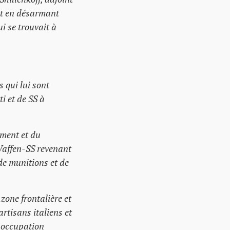
 et en désarmant
 se trouvait à
 qui lui sont
i et de SS à
ement et du
Waffen-SS revenant
de munitions et de
zone frontalière et
rtisans italiens et
l'occupation