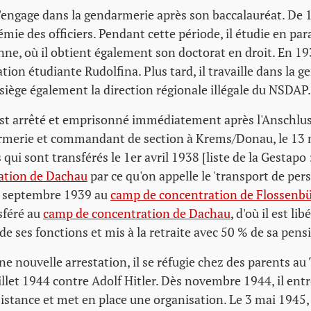
engage dans la gendarmerie après son baccalauréat. De 19
émie des officiers. Pendant cette période, il étudie en paral
enne, où il obtient également son doctorat en droit. En 193
ation étudiante Rudolfina. Plus tard, il travaille dans la 
iège également la direction régionale illégale du NSDAP.
st arrêté et emprisonné immédiatement après l'Anschlus
rmerie et commandant de section à Krems/Donau, le 13 ma
qui sont transférés le 1er avril 1938 [liste de la Gestapo 
ation de Dachau
par ce qu'on appelle le 'transport de perso
27 septembre 1939 au
camp de concentration de Flossenb
nsféré au
camp de concentration de Dachau
, d'où il est lib
 de ses fonctions et mis à la retraite avec 50 % de sa pens
e nouvelle arrestation, il se réfugie chez des parents au
uillet 1944 contre Adolf Hitler. Dès novembre 1944, il ent
sistance et met en place une organisation. Le 3 mai 1945