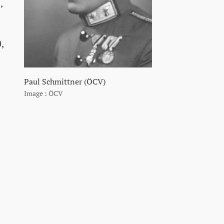
,
,
Paul Schmittner (ÖCV)
Image : ÖCV