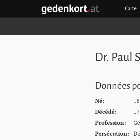
Aller au contenu principal
Aller à la navigation principale
Aller aux liens rapides
Carte
GEDENKORT - ACCUEIL
Dr. Paul 
Données pe
Né:
18
Décédé:
17
Profession:
Gé
Persécution:
Dé