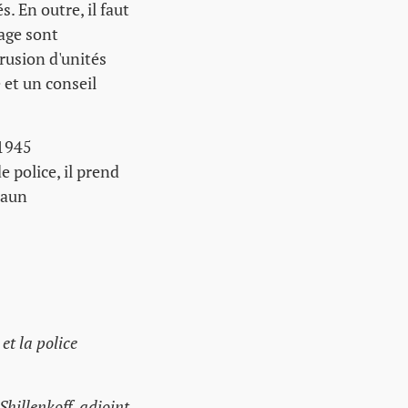
. En outre, il faut
sage sont
rusion d'unités
 et un conseil
 1945
 police, il prend
daun
et la police
hillenkoff, adjoint