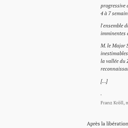
progressive 
4 à 7 semain
l'ensemble d
imminentes d
M. le Major 
inestimables 
la vallée du 
reconnaissa
[...]
.
Franz Kröll,
Après la libératio