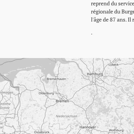
reprend du servi
régionale du Burge
l'âge de 87 ans. I
.
Passer la carte