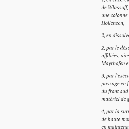
de Wlassoff,
une colonne 
Hollenzen,
2, en dissolv
2, par le dé
affiliées, ai
Mayrhofen et
3, par l'exé
passage en 
du front sud
matériel de 
4, par la su
de haute mon
en maintenant