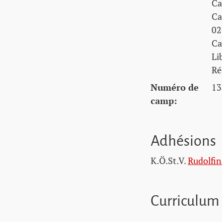
Ca
Ca
02
Ca
Li
Ré
Numéro de
13
camp:
Adhésions
K.Ö.St.V.
Rudolfin
Curriculum