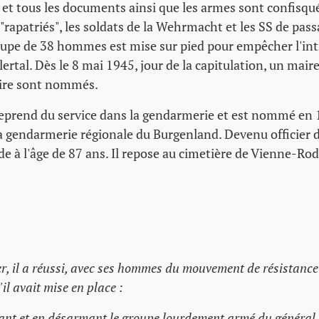
 et tous les documents ainsi que les armes sont confisqués
 "rapatriés", les soldats de la Wehrmacht et les SS de pas
upe de 38 hommes est mise sur pied pour empêcher l'int
lertal. Dès le 8 mai 1945, jour de la capitulation, un maire
oire sont nommés.
eprend du service dans la gendarmerie et est nommé en
gendarmerie régionale du Burgenland. Devenu officier de
ède à l'âge de 87 ans. Il repose au cimetière de Vienne-Ro
er, il a réussi, avec ses hommes du mouvement de résistance 
'il avait mise en place :
lant et en désarmant le groupe lourdement armé du général S