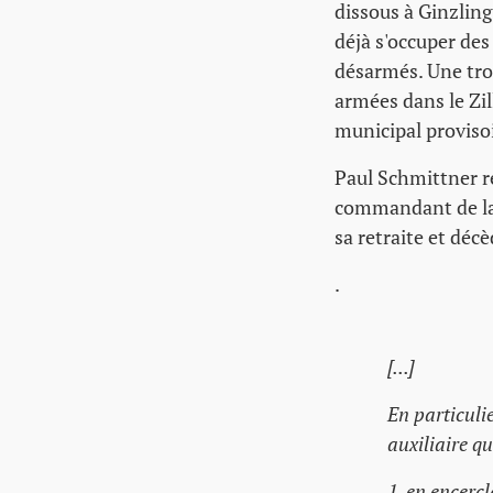
dissous à Ginzling
déjà s'occuper des
désarmés. Une tro
armées dans le Zil
municipal provis
Paul Schmittner r
commandant de la 
sa retraite et déc
.
[...]
En particuli
auxiliaire qu
1, en encerc