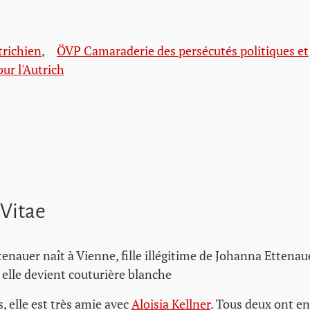
trichien
,
ÖVP Camaraderie des persécutés politiques et
ur l'Autrich
 Vitae
enauer naît à Vienne, fille illégitime de Johanna Ettenaue
, elle devient couturière blanche
s, elle est très amie avec
Aloisia Kellner
. Tous deux ont e