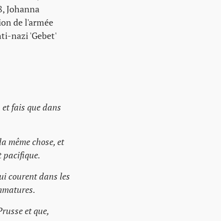
38, Johanna
sion de l'armée
ti-nazi 'Gebet'
 et fais que dans
 la même chose, et
t pacifique.
qui courent dans les
immatures.
Prusse et que,