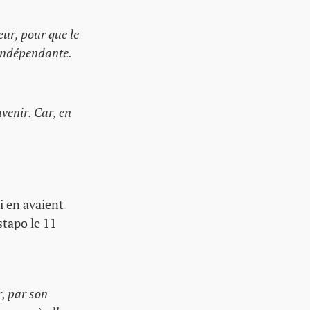
œur, pour que le
 indépendante.
avenir. Car, en
i en avaient
stapo le 11
r, par son