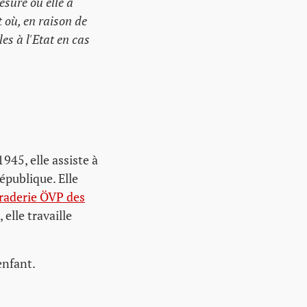
esure où elle a
t où, en raison de
les à l'Etat en cas
945, elle assiste à
épublique. Elle
aderie ÖVP des
 elle travaille
enfant.