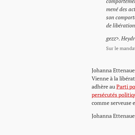
comportement,
mené des acti
son comportem
de libération
gezz>. Heydr
Sur le manda
Johanna Ettenauer 
Vienne à la libéra
adhère au
Parti p
persécutés politiq
comme serveuse et 
Johanna Ettenauer