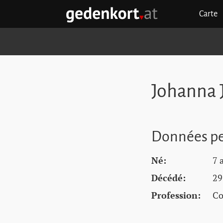
Aller au contenu principal
Aller à la navigation principale
Aller aux liens rapides
Carte
GEDENKORT - ACCUEIL
Johanna 
Données pe
Né:
7 
Décédé:
29
Profession:
Co