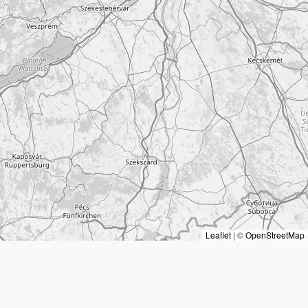
Leaflet
|
©
OpenStreetMap