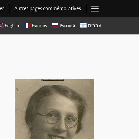
Ouvrir la navigat
er
Autres pages commémoratives
English
Français
Русский
עברית