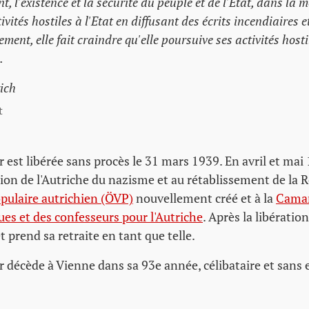
 l'existence et la sécurité du peuple et de l'Etat, dans la m
vités hostiles à l'Etat en diffusant des écrits incendiaires e
ent, elle fait craindre qu'elle poursuive ses activités hosti
.
ich
t
est libérée sans procès le 31 mars 1939. En avril et mai 1
tion de l'Autriche du nazisme et au rétablissement de la R
opulaire autrichien (ÖVP)
nouvellement créé et à la
Camar
ues et des confesseurs pour l'Autriche
. Après la libération,
prend sa retraite en tant que telle.
 décède à Vienne dans sa 93e année, célibataire et sans 