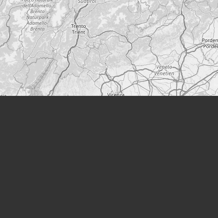
Leaflet
|
©
OpenStreetMap
Lieux
Persécution:
Camp de concentration de Dachau
(Allemagne)