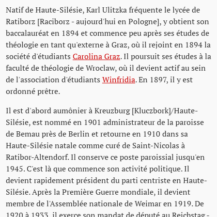
Natif de Haute-Silésie, Karl Ulitzka fréquente le lycée de
Ratiborz [Raciborz - aujourd'hui en Pologne], y obtient son
baccalauréat en 1894 et commence peu après ses études de
théologie en tant qu'externe à Graz, où il rejoint en 1894 la
société d'étudiants
Carolina Graz
. Il poursuit ses études à la
faculté de théologie de Wroclaw, où il devient actif au sein
de l'association d'étudiants
Winfridia
. En 1897, il y est
ordonné prêtre.
Il est d'abord aumônier à Kreuzburg [Kluczbork]/Haute-
Silésie, est nommé en 1901 administrateur de la paroisse
de Bemau près de Berlin et retourne en 1910 dans sa
Haute-Silésie natale comme curé de Saint-Nicolas à
Ratibor-Altendorf. Il conserve ce poste paroissial jusqu'en
1945. C'est là que commence son activité politique. Il
devient rapidement président du parti centriste en Haute-
Silésie. Après la Première Guerre mondiale, il devient
membre de l'Assemblée nationale de Weimar en 1919. De
1920 à 1933, il exerce son mandat de député au Reichstag -