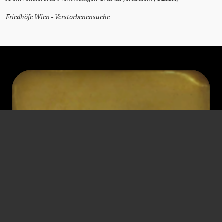
Friedhöfe Wien - Verstorbenensuche
FRANZ
KRISCH
Fonctionnaires
* 31 janvier 1898
† 28 février 1982
Luxembourg
Vienne
Rejet
,
Responsabilité