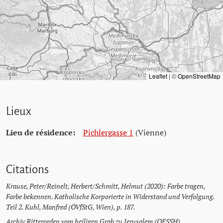
Leaflet
|
©
OpenStreetMap
Lieux
Lieu de résidence:
Pichlergasse 1
(Vienne)
Citations
Krause, Peter/Reinelt, Herbert/Schmitt, Helmut (2020): Farbe tragen,
Farbe bekennen. Katholische Korporierte in Widerstand und Verfolgung.
Teil 2. Kuhl, Manfred (ÖVfStG, Wien), p. 187.
Archiv Ritterorden vom heiligen Grab zu Jerusalem (OESSH)