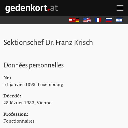
Aller au contenu principal
Aller à la navigation principale
Aller aux liens rapides
O
GEDENKORT - ACCUEIL
Deutsch
English
Français
Русский
עברית
Sektionschef Dr. Franz Krisch
Données personnelles
Né:
31 janvier 1898, Luxembourg
Décédé:
28 février 1982, Vienne
Profession:
Fonctionnaires