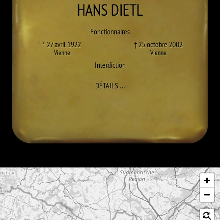
HANS
DIETL
Fonctionnaires
* 27 avril 1922
† 25 octobre 2002
Vienne
Vienne
Interdiction
À HANS DIETL
DÉTAILS
…
Passer la carte