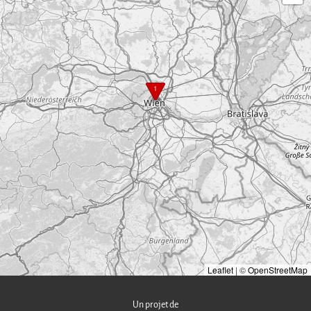
1
Leaflet
|
©
OpenStreetMap
Un projet de