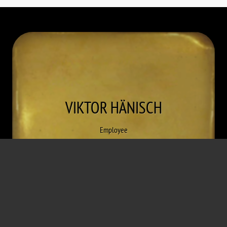
VIKTOR
HÄNISCH
Employee
* June 5, 1865
† March 1, 1956
Prague
Vienna
Concentration camp