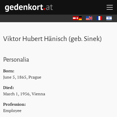
Skip to content
Skip to navigation
Skip to quicklinks
O
GEDENKORT - HOME
Deutsch
English
Français
עברית
Viktor Hubert Hänisch (geb. Sinek)
Personalia
Born:
June 5, 1865, Prague
Died:
March 1, 1956, Vienna
Profession:
Employee