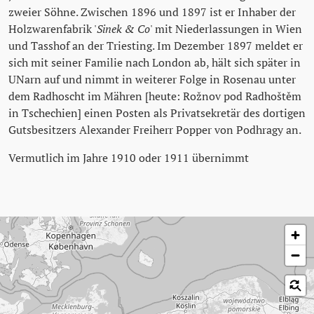
zweier Söhne. Zwischen 1896 und 1897 ist er Inhaber der
Holzwarenfabrik '
Sinek & Co
' mit Niederlassungen in Wien
und Tasshof an der Triesting. Im Dezember 1897 meldet er
sich mit seiner Familie nach London ab, hält sich später in
UNarn auf und nimmt in weiterer Folge in Rosenau unter
dem Radhoscht im Mähren [heute: Rožnov pod Radhoštěm
in Tschechien] einen Posten als Privatsekretär des dortigen
Gutsbesitzers Alexander Freiherr Popper von Podhragy an.
Vermutlich im Jahre 1910 oder 1911 übernimmt
Skip map