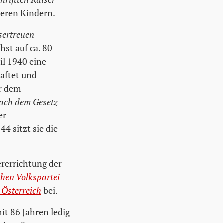
deren Kindern.
sertreuen
st auf ca. 80
il 1940 eine
haftet und
or dem
ach dem Gesetz
er
4 sitzt sie die
ererrichtung der
chen Volkspartei
 Österreich
bei.
it 86 Jahren ledig