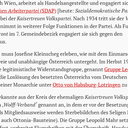
h Wien, arbeitet als Handelsangestellte und engagiert sic
en Arbeiterpartei
(SDAP)
[heute:
Sozialdemokratische Par
 bei der
Kaisertreuen Volkspartei
. Nach 1934 tritt sie der
V
nimmt in weiterer Folge Funktionen in der Partei. Als F
ront
im 7. Gemeindebezirk engagiert sie sich gegen den
us.
muss Josefine Kleinscheg erleben, wie mit dem Einmars
eie und unabhängige Österreich untergeht. Im Herbst 1
e legitimistische Widerstandsgruppe, genannt
Gruppe Le
, die Loslösung des besetzten Österreichs vom Deutschen
 einer Monarchie unter
Otto von Habsburg-Lotringen
zu 
Bekannte aus der Kreis der ehemaligen
Kaisertreuen Volksp
 ‚
Wolff-Verband‘
genannt an, in dem er vor der Besetzun
Als Mitgliedsausweise werden Sterbebildchen des Seligen 
 auch Ottonia-Bausteine). Die Gruppe Leopold Mahr set
fest, verbreitet Flugschriften mit der Überschrift ‚
Handsch