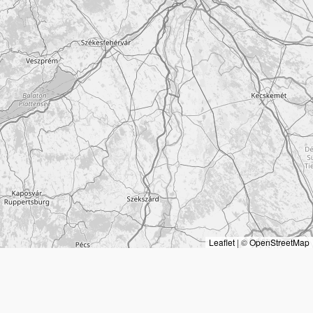
Leaflet
|
©
OpenStreetMap