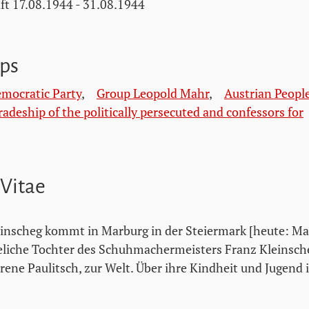
ft 17.08.1944 - 31.08.1944
ps
emocratic Party
,
Group Leopold Mahr
,
Austrian People
deship of the politically persecuted and confessors for
 Vitae
einscheg kommt in Marburg in der Steiermark [heute: Ma
eliche Tochter des Schuhmachermeisters Franz Kleinsch
ene Paulitsch, zur Welt. Über ihre Kindheit und Jugend i