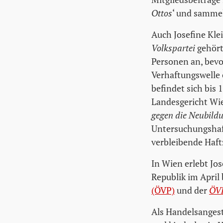
Ottos
‘ und sammel
Auch Josefine Kle
Volkspartei
gehört
Personen an, bevo
Verhaftungswelle 
befindet sich bis
Landesgericht Wien
gegen die Neubildu
Untersuchungshaft
verbleibende Haftz
In Wien erlebt Jo
Republik im April
(ÖVP)
und der
ÖVP
Als Handelsangeste