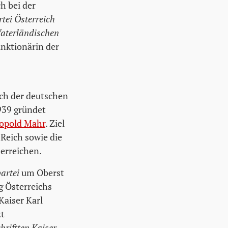
h bei der
tei Österreich
aterländischen
unktionärin der
ch der deutschen
939 gründet
opold Mahr
. Ziel
 Reich sowie die
erreichen.
artei
um Oberst
g Österreichs
Kaiser Karl
zt
riftten Kaiser