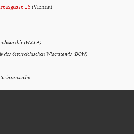
reasgasse 16
(Vienna)
andesarchiv (WStLA)
v des österreichischen Widerstands (DÖW)
storbenensuche