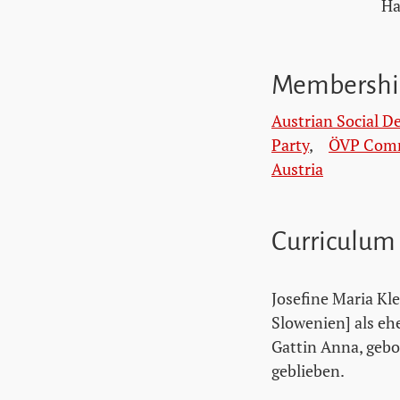
Ha
Membershi
Austrian Social D
Party
,
ÖVP Comra
Austria
Curriculum
Josefine Maria Kl
Slowenien] als eh
Gattin Anna, gebor
geblieben.