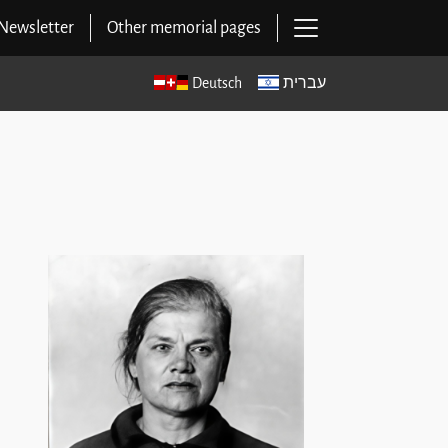
Open main navig
Newsletter
Other memorial pages
Deutsch
עברית