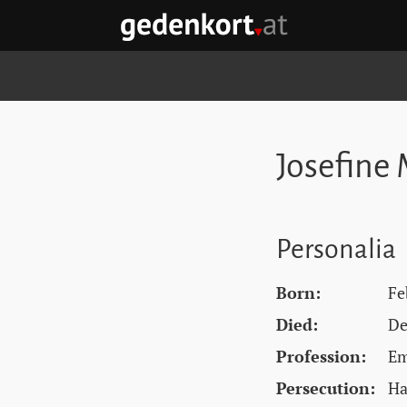
Skip to content
Skip to navigation
Skip to quicklinks
GEDENKORT - HOME
Josefine 
Personalia
Born:
Fe
Died:
De
Profession:
Em
Persecution:
Ha