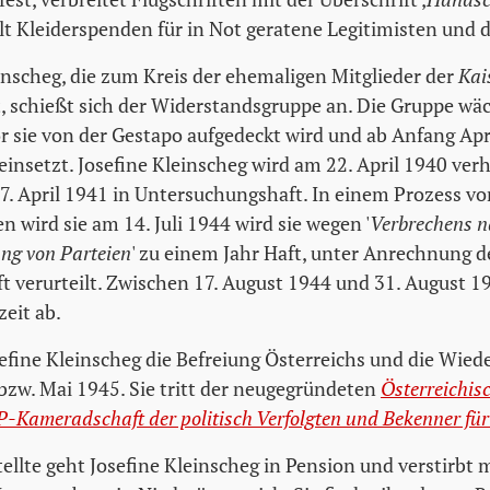
t Kleiderspenden für in Not geratene Legitimisten und 
inscheg, die zum Kreis der ehemaligen Mitglieder der
Kai
, schießt sich der Widerstandsgruppe an. Die Gruppe wäch
r sie von der Gestapo aufgedeckt wird und ab Anfang Apr
einsetzt. Josefine Kleinscheg wird am 22. April 1940 ver
 17. April 1941 in Untersuchungshaft. In einem Prozess v
 wird sie am 14. Juli 1944 wird sie wegen '
Verbrechens n
ng von Parteien
' zu einem Jahr Haft, unter Anrechnung d
 verurteilt. Zwischen 17. August 1944 und 31. August 194
eit ab.
sefine Kleinscheg die Befreiung Österreichs und die Wied
 bzw. Mai 1945. Sie tritt der neugegründeten
Österreichis
-Kameradschaft der politisch Verfolgten und Bekenner für
llte geht Josefine Kleinscheg in Pension und verstirbt m