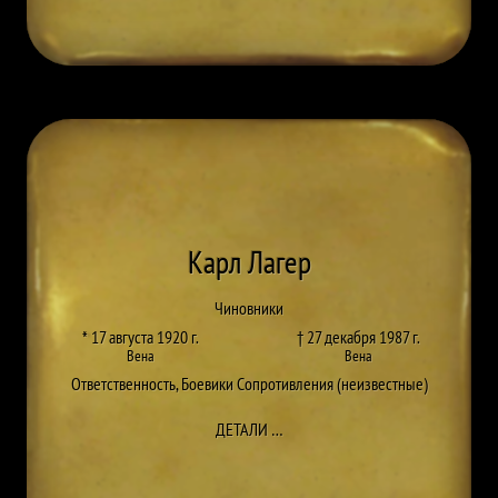
Карл Лагер
Чиновники
* 17 августа 1920 г.
† 27 декабря 1987 г.
Вена
Вена
Ответственность
,
Боевики Сопротивления (неизвестные)
ДО KARL LAGER
ДЕТАЛИ
…