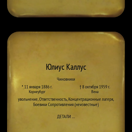
Юлиус Каллус
Чиновники
* 11 января 1886 г.
† 8 октября 1959 г.
Корнеубург
Вена
увольнение
,
Ответственность
,
Концентрационные лагеря
,
Боевики Сопротивления (неизвестные)
ДО JULIUS KALLUS
ДЕТАЛИ
…