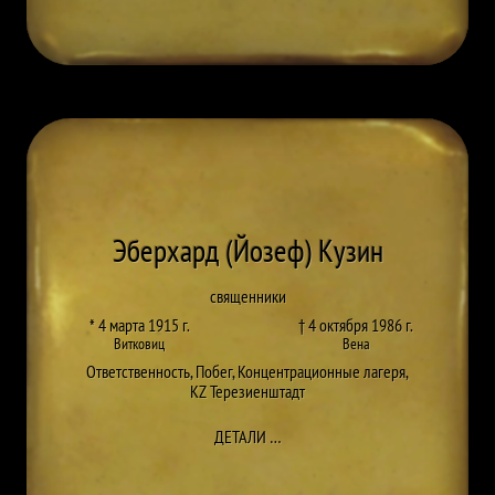
Эберхард (Йозеф) Кузин
священники
* 4 марта 1915 г.
† 4 октября 1986 г.
Витковиц
Вена
Ответственность
,
Побег
,
Концентрационные лагеря
,
KZ Терезиенштадт
ДО EBERHARD (JOSEF) KUSIN
ДЕТАЛИ
…