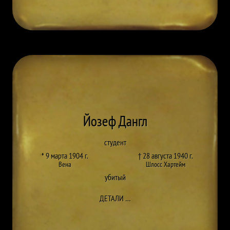
Йозеф Дангл
студент
* 9 марта 1904 г.
† 28 августа 1940 г.
Вена
Шлосс Хартейм
убитый
ДО JOSEF DUNGL
ДЕТАЛИ
…