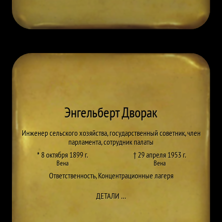
Энгельберт Дворак
Инженер сельского хозяйства, государственный советник, член
парламента, сотрудник палаты
* 8 октября 1899 г.
† 29 апреля 1953 г.
Вена
Вена
Ответственность
,
Концентрационные лагеря
ДО ENGELBERT DWORAK
ДЕТАЛИ
…