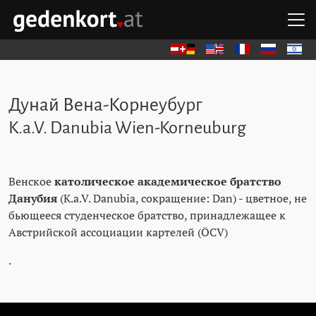
Перейти к содержимому
Перейти к навигации
Перейти к быстрым ссылкам
О
GEDENKORT - ГЛАВНАЯ
Deutsch
English
Français
Русский
עברית
Дунай Вена-Корнеубург
K.a.V. Danubia Wien-Korneuburg
Венское
католическое академическое братство
Данубия
(K.a.V. Danubia, сокращение: Dan) - цветное, не
бьющееся студенческое братство, принадлежащее к
Австрийской ассоциации картелей (ÖCV)
.
Пропустить камни преткновения