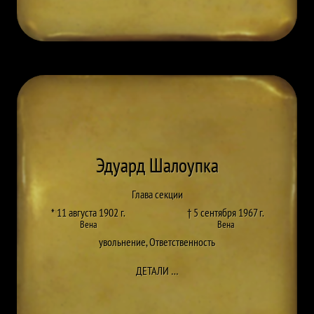
Эдуард Шалоупка
Глава секции
* 11 августа 1902 г.
† 5 сентября 1967 г.
Вена
Вена
увольнение
,
Ответственность
ДО EDUARD CHALOUPKA
ДЕТАЛИ
…