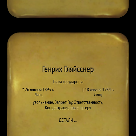
Генрих Гляйсснер
Глава государства
* 26 января 1893 г.
† 18 января 1984 г.
Линц
Линц
увольнение
,
Запрет Гау
,
Ответственность
,
Концентрационные лагеря
ДО HEINRICH GLEISSNER
ДЕТАЛИ
…