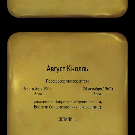
Август Кнолль
Профессор университета
* 5 сентября 1900 г.
† 24 декабря 1963 г.
Вена
Вена
увольнение
,
Запрещение деятельности
,
Боевики Сопротивления (неизвестные)
ДО AUGUST KNOLL
ДЕТАЛИ
…