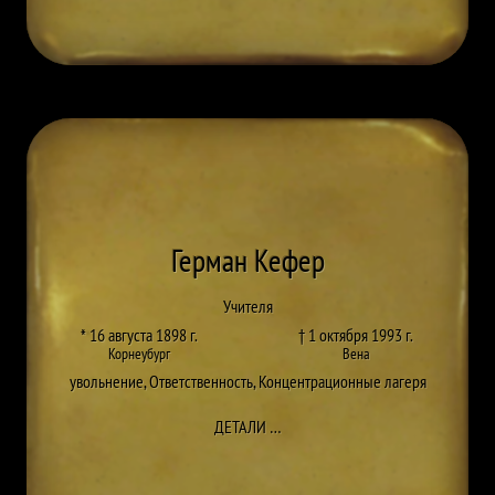
Герман Кефер
Учителя
* 16 августа 1898 г.
† 1 октября 1993 г.
Корнеубург
Вена
увольнение
,
Ответственность
,
Концентрационные лагеря
ДО HERMANN KÄFER
ДЕТАЛИ
…