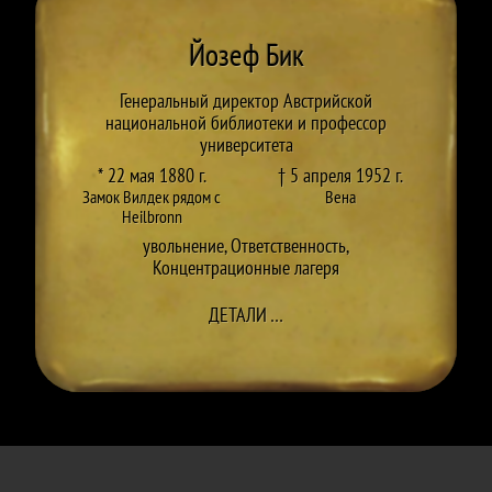
Йозеф Бик
Генеральный директор Австрийской
национальной библиотеки и профессор
университета
* 22 мая 1880 г.
† 5 апреля 1952 г.
Замок Вилдек рядом с
Вена
Heilbronn
увольнение
,
Ответственность
,
Концентрационные лагеря
ДО JOSEF BICK
ДЕТАЛИ
…