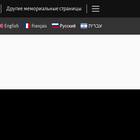
Открыть основ
Другие мемориальные страницы
English
Français
Русский
עברית