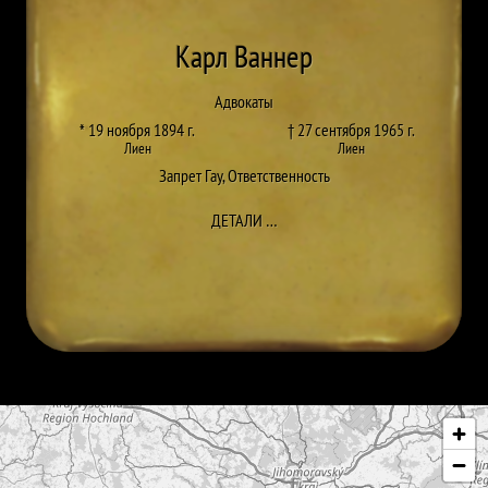
Карл Ваннер
Адвокаты
* 19 ноября 1894 г.
† 27 сентября 1965 г.
Лиен
Лиен
Запрет Гау
,
Ответственность
ДО KARL WANNER
ДЕТАЛИ
…
Пропустить карту