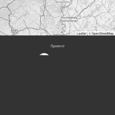
Leaflet
|
©
OpenStreetMap
Проект от
Modern Society
Podcast
YouTube
AntennaPod
Apple Podcast
Spotify
YouTube Music