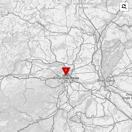
2
Аггштейн Вена