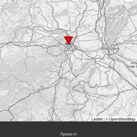
1
Leaflet
|
©
OpenStreetMap
Проект от