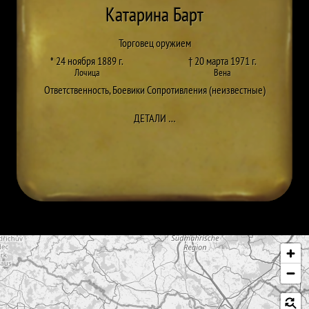
Катарина Барт
Торговец оружием
* 24 ноября 1889 г.
† 20 марта 1971 г.
Лочица
Вена
Ответственность
,
Боевики Сопротивления (неизвестные)
ДО KATHARINA BARTH
ДЕТАЛИ
…
Пропустить карту