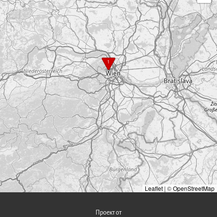
1
Leaflet
|
©
OpenStreetMap
Проект от