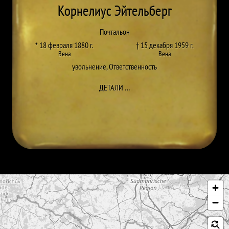
Корнелиус Эйтельберг
Почтальон
* 18 февраля 1880 г.
† 15 декабря 1959 г.
Вена
Вена
увольнение
,
Ответственность
ДО CORNELIUS EITELBERG
ДЕТАЛИ
…
Пропустить карту