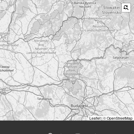
Leaflet
|
©
OpenStreetMap