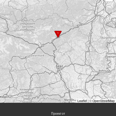
1
Leaflet
|
©
OpenStreetMap
Проект от