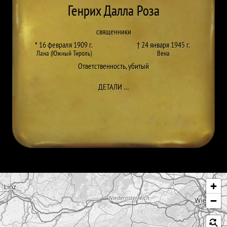
Генрих Далла Роза
священники
* 16 февраля 1909 г.
† 24 января 1945 г.
Лана (Южный Тироль)
Вена
Ответственность
,
убитый
ДО HEINRICH DALLA ROSA
ДЕТАЛИ
…
Пропустить карту