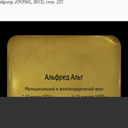
lgung. (ÖVfStG, 2013), стр. 227.
Альфред Альт
Муниципальный и железнодорожный врач
* 23 марта 1914 г.
† 23 января 1990 г.
Furth a.d. Triesting
Мистелбах
Ответственность