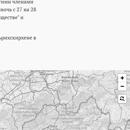
угими членами
ночь с 27 на 28
ществе" и
ьрихскирхене в