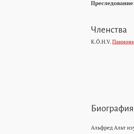
Преследование
Членства
K.Ö.H.V.
Паннони
Биография
Альфред Альт из