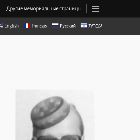
Открыть основ
Другие мемориальные страницы
English
Français
Русский
עברית