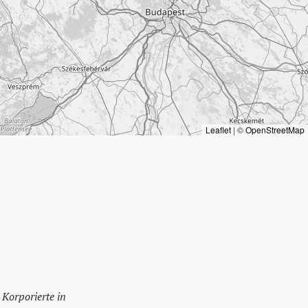
Leaflet
|
©
OpenStreetMap
 Korporierte in