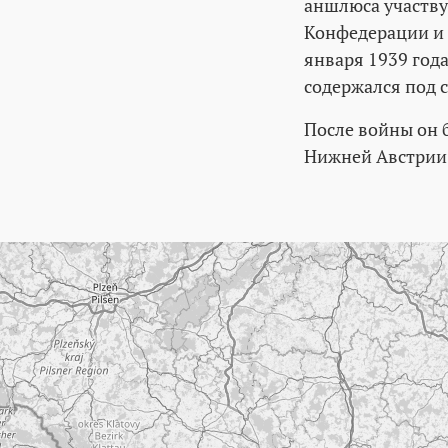
аншлюса участву
Конфедерации и Б
января 1939 год
содержался под с
После войны он 
Нижней Австрии
Пропустить карту