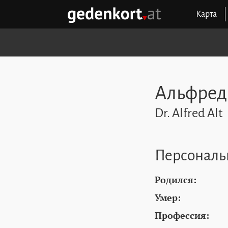
Перейти к содержимому
Перейти к навигации
Перейти к быстрым ссылкам
Карта
GEDENKORT - ГЛАВНАЯ
Альфред
Dr. Alfred Alt
Персональ
Родился:
Умер:
Профессия: