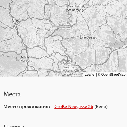
Leaflet
|
©
OpenStreetMap
Места
Место проживания:
Große Neugasse 36
(Вена)