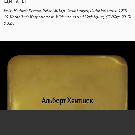
Цитаты
Fritz, Herbert/Krause, Peter (2013): Farbe tragen, Farbe bekennen 1938–
45. Katholisch Korporierte in Widerstand und Verfolgung. (ÖVfStg, 2013)
S.327.
Альберт Хантшек
Глава секции
* 4 сентября 1899 г.
† 30 июня 1990 г.
Ганденберг
Вена
Ответственность