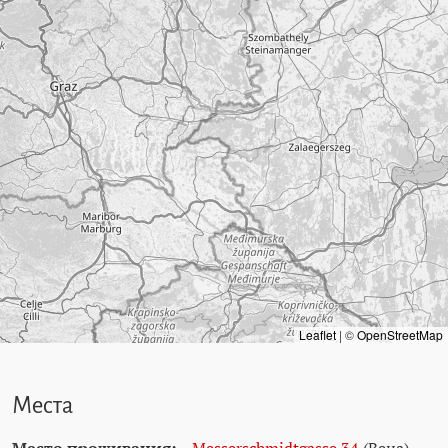
Leaflet
|
©
OpenStreetMap
Места