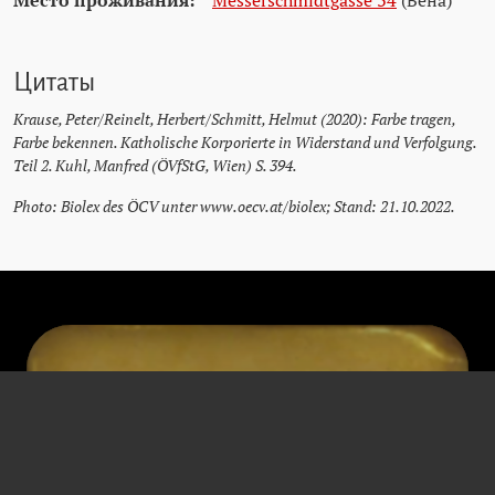
Место проживания:
Messerschmidtgasse 34
(Вена)
Цитаты
Krause, Peter/Reinelt, Herbert/Schmitt, Helmut (2020): Farbe tragen,
Farbe bekennen. Katholische Korporierte in Widerstand und Verfolgung.
Teil 2. Kuhl, Manfred (ÖVfStG, Wien) S. 394.
Photo: Biolex des ÖCV unter www.oecv.at/biolex; Stand: 21.10.2022.
Фердинанд Здарский