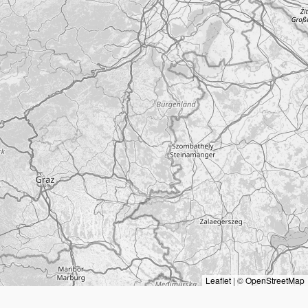
Leaflet
|
©
OpenStreetMap