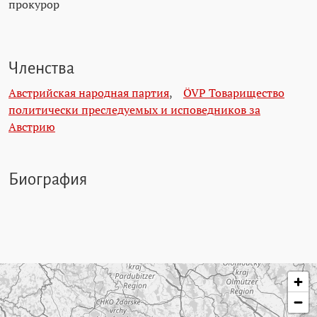
прокурор
Членства
Австрийская народная партия
,
ÖVP Товарищество
политически преследуемых и исповедников за
Австрию
Биография
Пропустить карту