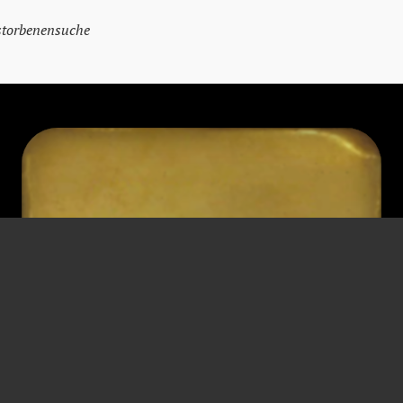
storbenensuche
Лоренц Хандлос
Почтальон
* 4 июля 1902 г.
† 15 июня 1981 г.
Вена
Вена
увольнение