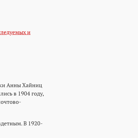
следуемых и
нки Анны Хайниц
ись в 1904 году,
почтово-
здетным. В 1920-