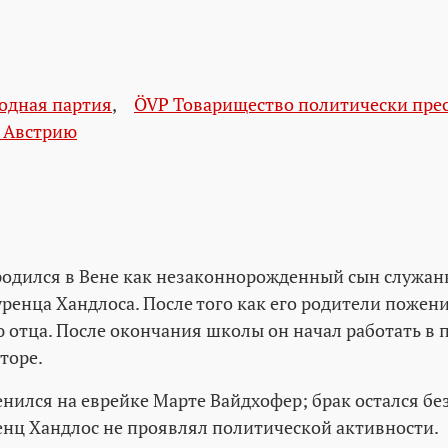
одная партия
,
ÖVP Товарищество политически пре
а Австрию
одился в Вене как незаконнорожденный сын служа
енца Хандлоса. После того как его родители поженил
 отца. После окончания школы он начал работать в 
торе.
енился на еврейке Марте Вайдхофер; брак остался бе
енц Хандлос не проявлял политической активности.