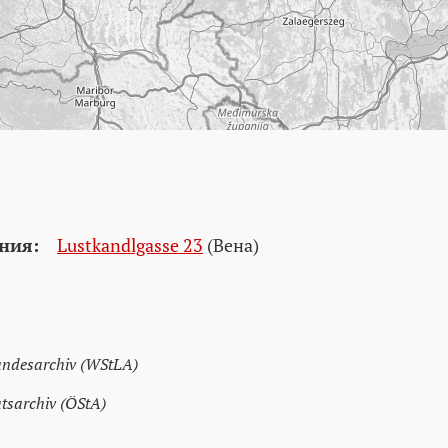
ния:
Lustkandlgasse 23
(Вена)
andesarchiv (WStLA)
atsarchiv (ÖStA)