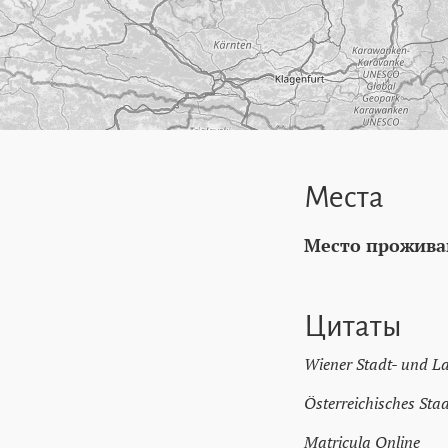
Места
Место прожива
Цитаты
Wiener Stadt- und L
Österreichisches Sta
Matricula Online