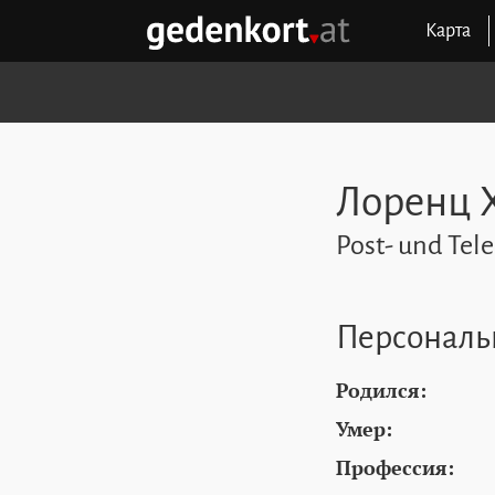
Перейти к содержимому
Перейти к навигации
Перейти к быстрым ссылкам
Карта
GEDENKORT - ГЛАВНАЯ
Лоренц 
Post- und Tel
Персональ
Родился:
Умер:
Профессия: