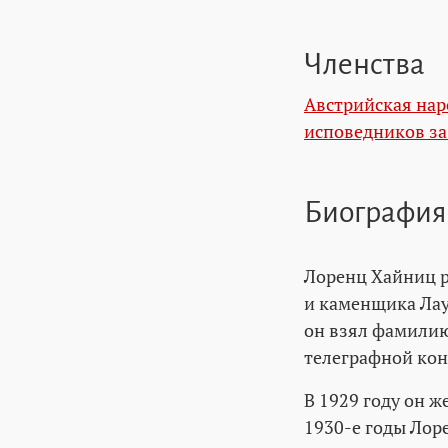
Членства
Австрийская нар
исповедников з
Биография
Лоренц Хайниц р
и каменщика Лаур
он взял фамилию
телеграфной кон
В 1929 году он ж
1930-е годы Лор