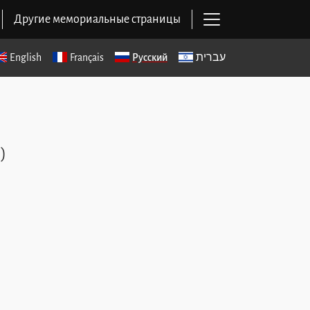
Открыть основ
Другие мемориальные страницы
English
Français
Русский
עברית
)