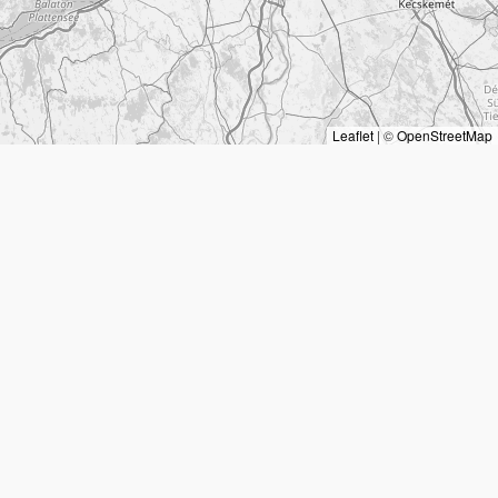
Leaflet
|
©
OpenStreetMap