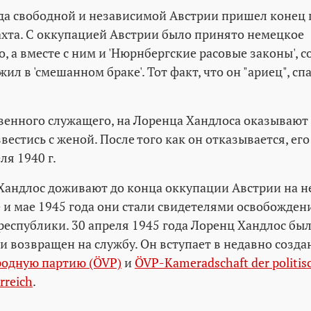
ода свободной и независимой Австрии пришел конец
хта. С оккупацией Австрии было принято немецкое
, а вместе с ним и 'Нюрнбергские расовые законы', 
ил в 'смешанном браке'. Тот факт, что он "ариец", спа
твенного служащего, на Лоренца Хандлоса оказывают
звестись с женой. После того как он отказывается, ег
ля 1940 г.
Хандлос доживают до конца оккупации Австрии на 
е и мае 1945 года они стали свидетелями освобожден
республики. 30 апреля 1945 года Лоренц Хандлос бы
и возвращен на службу. Он вступает в недавно созд
родную партию (ÖVP)
и
ÖVP-Kameradschaft der politisc
rreich
.