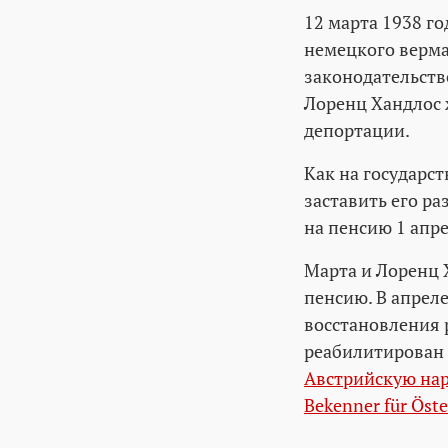
12 марта 1938 г
немецкого верма
законодательство
Лоренц Хандлос ж
депортации.
Как на государс
заставить его ра
на пенсию 1 апре
Марта и Лоренц 
пенсию. В апрел
восстановления 
реабилитирован 
Австрийскую на
Bekenner für Öste