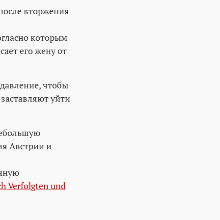
 после вторжения
согласно которым
сает его жену от
 давление, чтобы
о заставляют уйти
небольшую
ия Австрии и
л
анную
h Verfolgten und