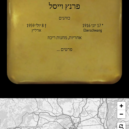
פרנץ וייסל
כוהנים
* 17 יוני 1916
† 8 יולי 1959
Eberschwang
אדליץ
אחריות
,
מחנות ריכוז
אל LAMBERT (FRANZ) WEISSL
פרטים
…
לג על המפה