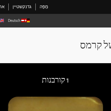
מַפָּה
גדנקשטיין
ארג
Deutsch
ל קרמס
1 קורבנות