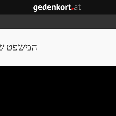
GEDENKORT - דף הבית
המשפט ש
לג על אבני נגף