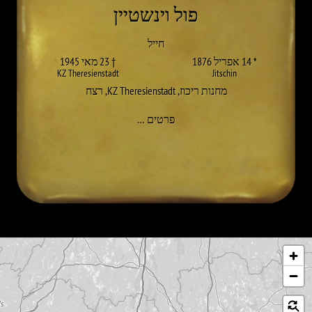
פול וינשטיין
חייל
* 14 אפריל 1876
† 23 מאי 1945
KZ Theresienstadt
Jitschin
מחנות ריכוז
,
KZ Theresienstadt
,
רצח
אל PAUL WINTERSTEIN
פרטים
…
לג על המפה