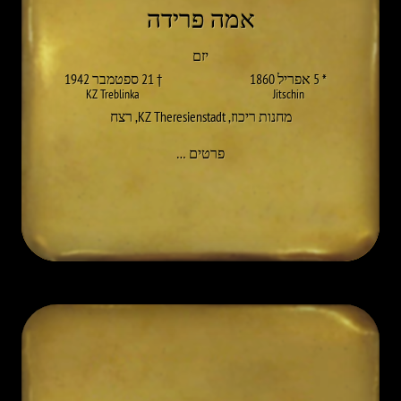
אמה פרידה
יזם
* 5 אפריל 1860
† 21 ספטמבר 1942
KZ Treblinka
Jitschin
מחנות ריכוז
,
KZ Theresienstadt
,
רצח
אל EMMA FRIDEZKO
פרטים
…