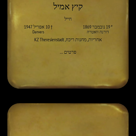
קיץ אמיל
חייל
* 19 נובמבר 1869
† 10 אפריל 1947
דורנה וואטרה
Danvers
אחריות
,
מחנות ריכוז
,
KZ Theresienstadt
אל EMIL SOMMER
פרטים
…