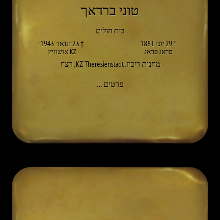
טוני ברדאך
בית חולים
* 29 יוני 1881
† 23 ינואר 1943
פראג פראג
KZ אושוויץ
מחנות ריכוז
,
KZ Theresienstadt
,
רצח
אל TONI BERDACH
פרטים
…