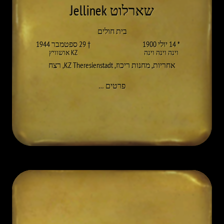
שארלוט Jellinek
בית חולים
* 14 יולי 1900
† 29 ספטמבר 1944
וינה וינה וינה
KZ אושוויץ
אחריות
,
מחנות ריכוז
,
KZ Theresienstadt
,
רצח
אל CHARLOTTE JELLINEK
פרטים
…