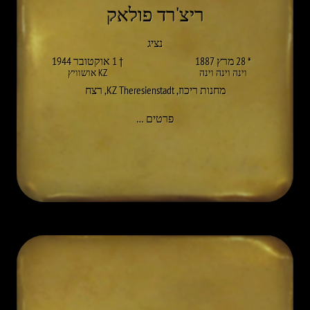
ריצ'רד פולאק
נציג
* 28 מרץ 1887
† 1 אוקטובר 1944
וינה וינה וינה
KZ אושוויץ
מחנות ריכוז
,
KZ Theresienstadt
,
רצח
אל RICHARD POLLAK
פרטים
…