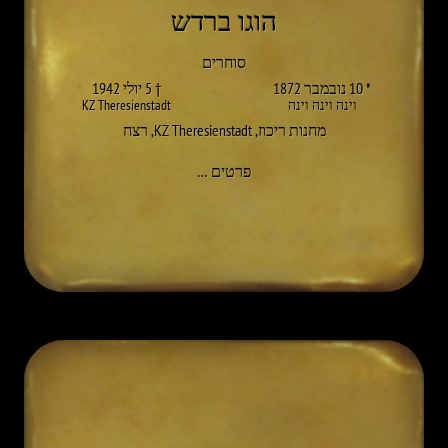
הוגו ברדש
סוחרים
* 10 נובמבר 1872
† 5 יולי 1942
וינה וינה וינה
KZ Theresienstadt
מחנות ריכוז
,
KZ Theresienstadt
,
רצח
אל HUGO BERDACH
פרטים
…