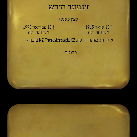
זיגמונד הירש
קצין פיננסי
* 18 ינואר 1915
† 18 פברואר 1995
וינה וינה וינה
וינה וינה וינה
אחריות
,
מחנות ריכוז
,
KZ בוכנוולד
,
KZ Theresienstadt
אל SIEGMUND HIRSCH
פרטים
…