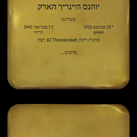
יוהנס היינריך הארק
סטודנט
* 20 אוגוסט 1916
† 7 פברואר 1945
gmünd
מרדף
מחנות ריכוז
,
KZ Theresienstadt
,
רצח
אל JOHANNES HEINRICH HARDECK
פרטים
…