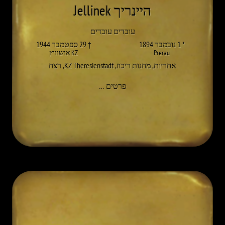
היינריך Jellinek
עובדים עובדים
* 1 נובמבר 1894
† 29 ספטמבר 1944
Prerau
KZ אושוויץ
אחריות
,
מחנות ריכוז
,
KZ Theresienstadt
,
רצח
אל HEINRICH JELLINEK
פרטים
…