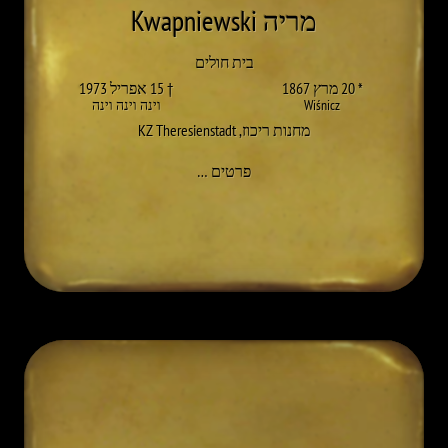
מריה Kwapniewski
בית חולים
* 20 מרץ 1867
† 15 אפריל 1973
Wiśnicz
וינה וינה וינה
מחנות ריכוז
,
KZ Theresienstadt
אל MARIA KWAPNIEWSKI
פרטים
…