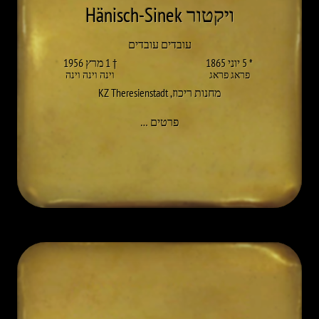
ויקטור Hänisch-Sinek
עובדים עובדים
* 5 יוני 1865
† 1 מרץ 1956
פראג פראג
וינה וינה וינה
מחנות ריכוז
,
KZ Theresienstadt
אל VIKTOR HÄNISCH
פרטים
…