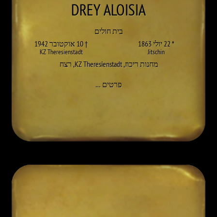
DREY
ALOISIA
בית חולים
* 22 יולי 1863
† 10 אוקטובר 1942
KZ Theresienstadt
Jitschin
מחנות ריכוז
,
KZ Theresienstadt
,
רצח
אל ALOISIA DREY
פרטים
…