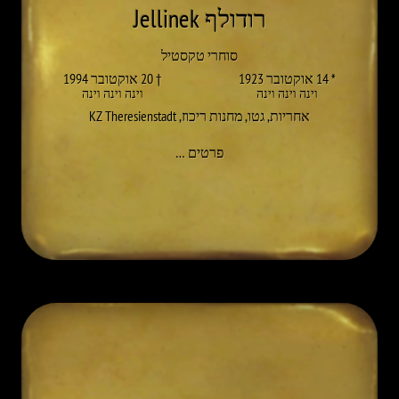
רודולף Jellinek
סוחרי טקסטיל
* 14 אוקטובר 1923
† 20 אוקטובר 1994
וינה וינה וינה
וינה וינה וינה
אחריות
,
גטו
,
מחנות ריכוז
,
KZ Theresienstadt
אל RUDOLF JELLINEK
פרטים
…