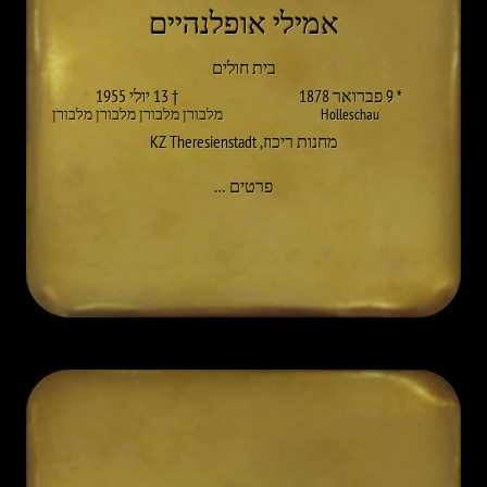
אמילי אופלנהיים
בית חולים
* 9 פברואר 1878
† 13 יולי 1955
Holleschau
מלבורן מלבורן מלבורן מלבורן
מחנות ריכוז
,
KZ Theresienstadt
אל AMALIE OPPENHEIM
פרטים
…