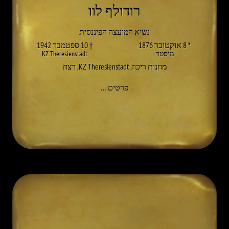
רודולף לוו
נשיא המועצה הפיננסית
* 8 אוקטובר 1876
† 10 ספטמבר 1942
מיסטר
KZ Theresienstadt
מחנות ריכוז
,
KZ Theresienstadt
,
רצח
אל RUDOLF LÖW
פרטים
…