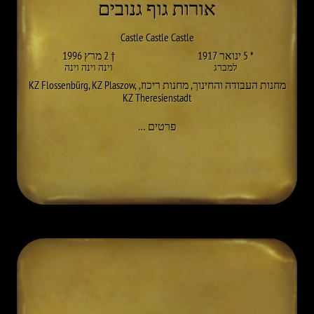
אורות גוף גנובים
Castle Castle Castle
* 5 ינואר 1917
† 2 מרץ 1996
למברג
וינה וינה וינה
מחנות העבודה והחינוך
,
מחנות ריכוז
,
,
KZ Plaszow
,
KZ Flossenbürg
KZ Theresienstadt
אל NAFTULI LICHTER
פרטים
…