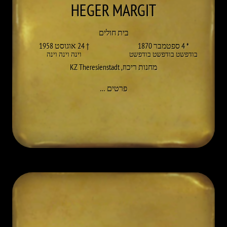
HEGER
MARGIT
בית חולים
* 4 ספטמבר 1870
† 24 אוגוסט 1958
בודפשט בודפשט בודפשט
וינה וינה וינה
מחנות ריכוז
,
KZ Theresienstadt
אל MARGIT HEGER
פרטים
…