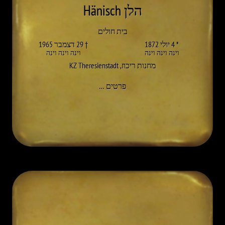
הלן Hänisch
בית חולים
* 4 יולי 1872
† 29 דצמבר 1965
וינה וינה וינה
וינה וינה וינה
מחנות ריכוז
,
KZ Theresienstadt
אל HELENE HÄNISCH
פרטים
…