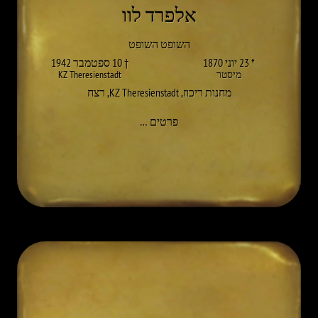
אלפרד לוו
השופט השופט
* 23 יוני 1870
† 10 ספטמבר 1942
מיסטר
KZ Theresienstadt
מחנות ריכוז
,
KZ Theresienstadt
,
רצח
אל ALFRED LÖW
פרטים
…