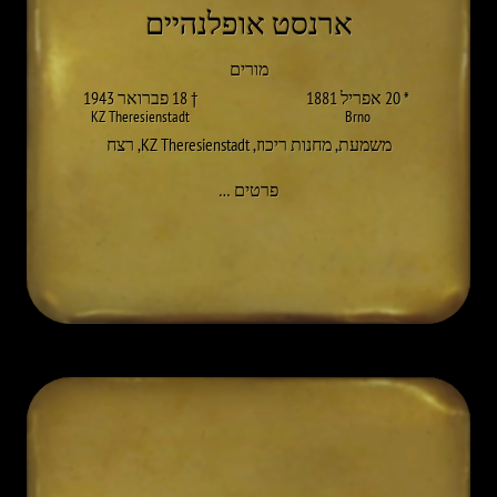
ארנסט אופלנהיים
מורים
* 20 אפריל 1881
† 18 פברואר 1943
KZ Theresienstadt
Brno
משמעת
,
מחנות ריכוז
,
KZ Theresienstadt
,
רצח
אל DAVID OPPENHEIM
פרטים
…