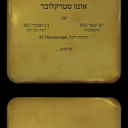
אוטו סטרקלובר
קצין
* 25 ינואר 1925
† 2 דצמבר 2017
לוקסמבורג
וינה וינה וינה
מחנות ריכוז
,
KZ Theresienstadt
אל OTTO STECKELHUBER
פרטים
…